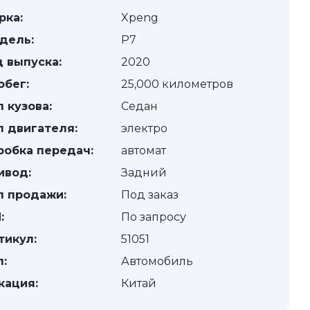
рка:
Xpeng
дель:
P7
д выпуска:
2020
обег:
25,000 километров
п кузова:
Седан
п двигателя:
электро
робка передач:
автомат
ивод:
Задний
п продажи:
Под заказ
:
По запросу
тикул:
51051
п:
Автомобиль
кация:
Китай