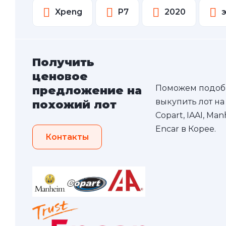
Xpeng
P7
2020
Получить
ценовое
Поможем подоб
предложение на
выкупить лот на
похожий лот
Copart, IAAI, Ma
Encar в Корее.
Контакты