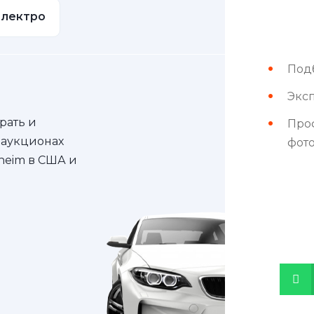
электро
Под
Эксп
рать и
Про
 аукционах
фот
nheim в США и