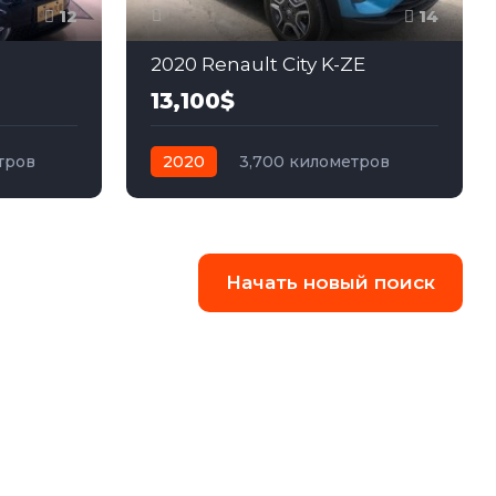
12
14
2020 Renault City K-ZE
13,100$
тров
2020
3,700 километров
едний
автомат
электро
Передний
Начать новый поиск