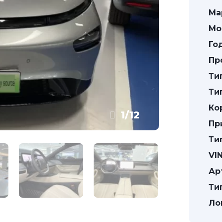
Ма
Мо
Го
Пр
Ти
Ти
Ко
1
/
12
Пр
Ти
VIN
Ар
Ти
Ло