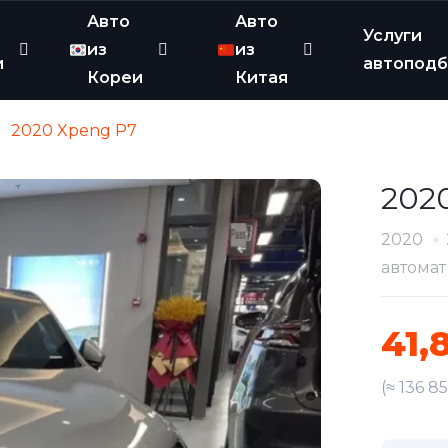
Авто
Авто
Услуги
из
из
и
автопод
Кореи
Китая
2020 Xpeng P7
202
2020
автомат
41,
(≈ 136 8