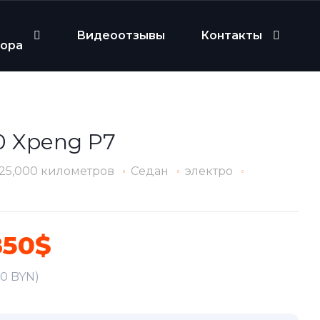
Видеоотзывы
Контакты
бора
0 Xpeng P7
25,000 километров
Седан
электро
850$
50 BYN)