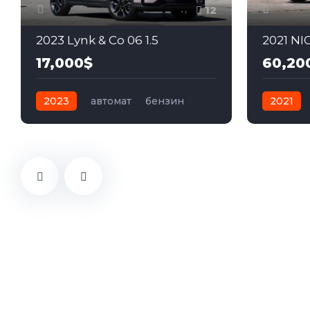
12
2023 Lynk & Co 06 1.5
2021 NI
17,000$
60,20
2023
автомат
бензин
2021
Передний
Полный