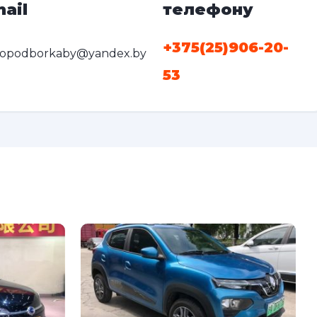
ail
телефону
+375(25)906-20-
topodborkaby@yandex.by
53