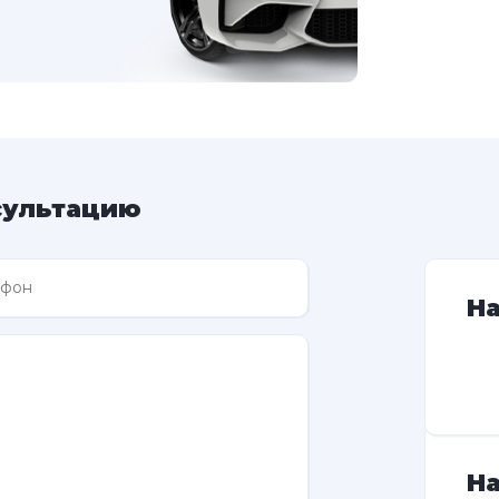
сультацию
Н
На