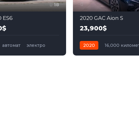
18
O ES6
2020 GAC Aion S
0$
23,900$
автомат
электро
2020
16,000 киломе
автомат
электро
Пер