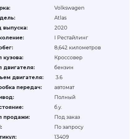
рка:
Volkswagen
дель:
Atlas
д выпуска:
2020
коление:
I Рестайлинг
обег:
8,642 километров
п кузова:
Кроссовер
п двигателя:
бензин
ъем двигателя:
3.6
робка передач:
автомат
ивод:
Полный
стояние:
б.у.
п продажи:
Под заказ
:
По запросу
тикул:
13409