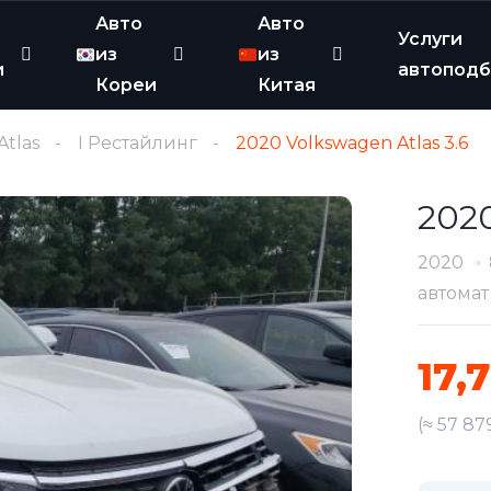
Авто
Авто
Услуги
из
из
и
автопод
Кореи
Китая
Atlas
I Рестайлинг
2020 Volkswagen Atlas 3.6
2020
2020
автомат
17,
(≈ 57 87