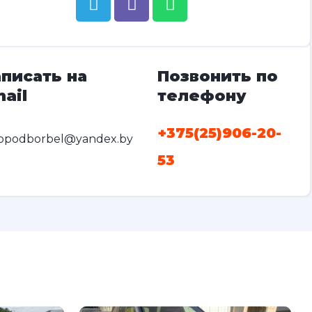
писать на
Позвонить по
ail
телефону
+375(25)906-20-
opodborbel@yandex.by
53