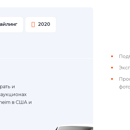
тайлинг
2020
Под
Эксп
Про
рать и
фот
 аукционах
nheim в США и