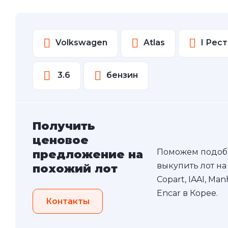
Volkswagen
Atlas
I Рес
3.6
бензин
Получить
ценовое
Поможем подоб
предложение на
выкупить лот на
похожий лот
Copart, IAAI, Ma
Encar в Корее.
Контакты