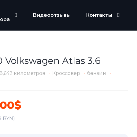
Видеоотзывы
Контакты
бора
 Volkswagen Atlas 3.6
8,642 километров
Кроссовер
бензин
700$
9 BYN)