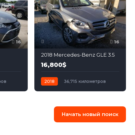
16
16
2018 Mercedes-Benz GLE 3.5
16,800$
ров
2018
36,715 километров
едний
автомат
бензин
Полный
Начать новый поиск