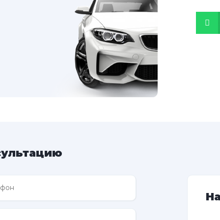
сультацию
Н