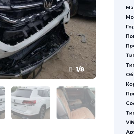
Ма
Мо
Го
По
Пр
Ти
Ти
1
/
8
Об
Ко
Пр
Со
Ти
VIN
Ар