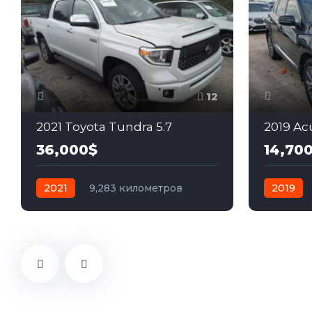
12
2021 Toyota Tundra 5.7
2019 Ac
36,000$
14,70
2021
9,283 километров
2019
автомат
бензин
Полный
автомат