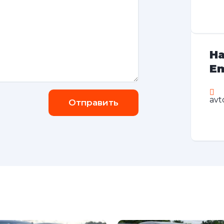
На
Em
avt
Отправить