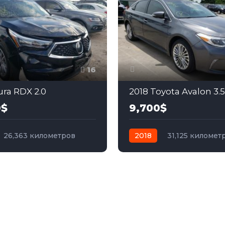
16
ura RDX 2.0
2018 Toyota Avalon 3.5
0$
9,700$
26,363 километров
2018
31,125 километ
бензин
Передний
автомат
бензин
Пер