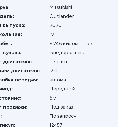
рка:
Mitsubishi
дель:
Outlander
д выпуска:
2020
коление:
IV
обег:
9,748 километров
п кузова:
Внедорожник
п двигателя:
бензин
ъем двигателя:
2.0
робка передач:
автомат
ивод:
Передний
стояние:
б.у.
п продажи:
Под заказ
:
По запросу
тикул:
12457