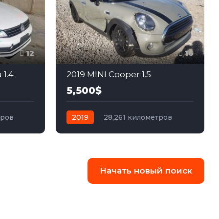
12
16
 1.4
2019 MINI Cooper 1.5
5,500$
тров
2019
28,261 километров
едний
автомат
бензин
Передний
Начать новый поиск