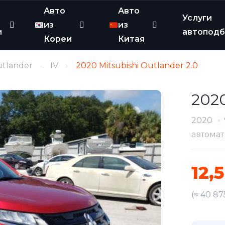
Авто
Авто
Услуги
из
из
и
автопод
Кореи
Китая
tlander
IV
2020 Mitsubishi Outlander 2.0
2020
2020
автомат
12,
(≈ 40 87