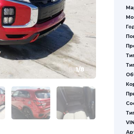
Ма
Мо
Го
По
Пр
Ти
Ти
1
/
8
Об
Ко
Пр
Со
Ти
VIN
Ар