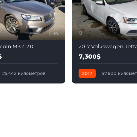
14
ncoln MKZ 2.0
2017 Volkswagen Jetta
$
7,300$
25,442 километров
2017
57,600 киломе
бензин
Полный
автомат
бензин
Пер