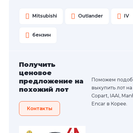
Mitsubishi
Outlander
IV
бензин
Получить
ценовое
Поможем подоб
предложение на
выкупить лот на
похожий лот
Copart, IAAI, Ma
Encar в Корее.
Контакты