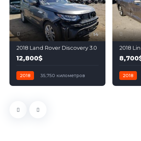
14
2018 Land Rover Discovery 3.0
2018 Li
12,800$
8,700
2018
35,750 километров
2018
автомат
бензин
Полный
автомат