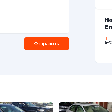
На
Em
avt
Отправить