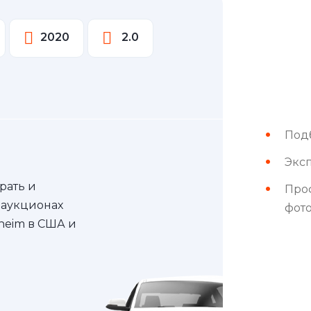
2020
2.0
Под
Эксп
рать и
Про
 аукционах
фот
nheim в США и