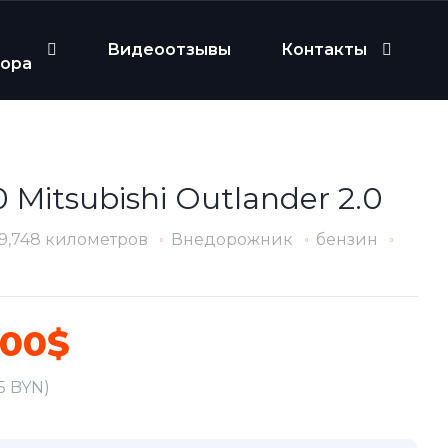
Видеоотзывы
Контакты
бора
 Mitsubishi Outlander 2.0
9,748 километров
Внедорожник
бензин
500$
5 BYN)