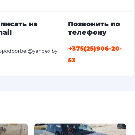
писать на
Позвонить по
ail
телефону
+375(25)906-20-
opodborbel@yandex.by
53