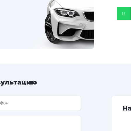
сультацию
Н