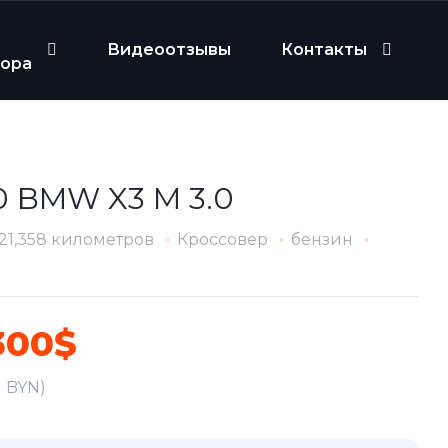
Видеоотзывы
Контакты
бора
0 BMW X3 M 3.0
21,358 километров
Кроссовер
бензин
300$
31 BYN)