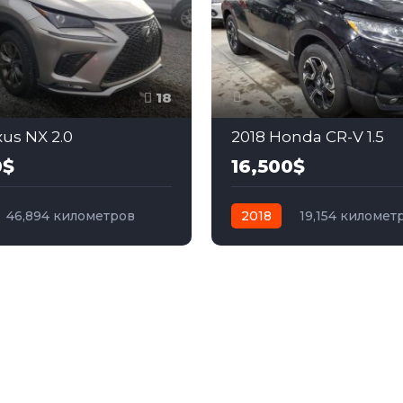
18
xus NX 2.0
2018 Honda CR-V 1.5
0$
16,500$
46,894 километров
2018
19,154 километ
бензин
Полный
автомат
бензин
Пол