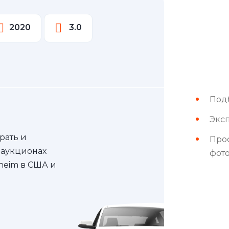
2020
3.0
Под
Эксп
рать и
Про
 аукционах
фот
nheim в США и