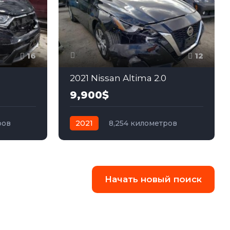
16
12
2021 Nissan Altima 2.0
9,900$
ров
2021
8,254 километров
ный
автомат
бензин
Передний
Начать новый поиск