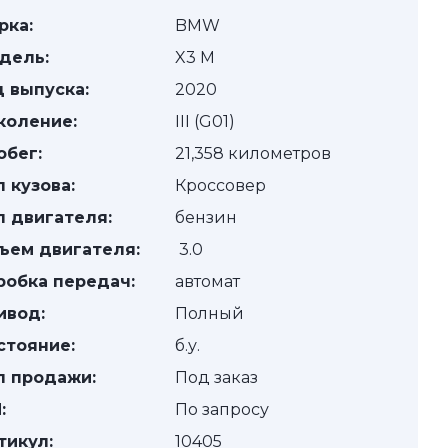
рка:
BMW
дель:
X3 M
д выпуска:
2020
коление:
III (G01)
обег:
21,358 километров
п кузова:
Кроссовер
п двигателя:
бензин
ъем двигателя:
3.0
робка передач:
автомат
ивод:
Полный
стояние:
б.у.
п продажи:
Под заказ
:
По запросу
тикул:
10405