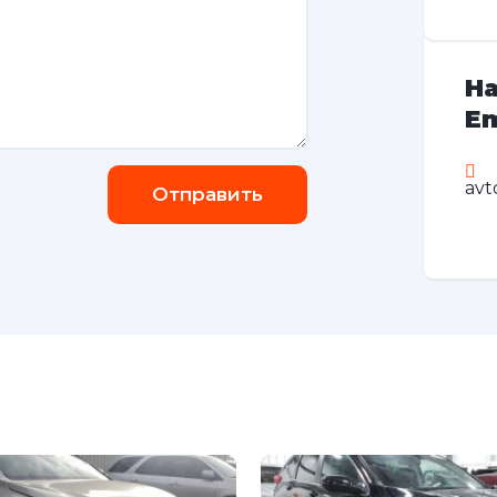
На
Em
avt
Отправить