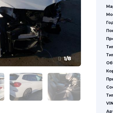
Ма
Мо
Го
По
Пр
Ти
Ти
1
/
8
Об
Ко
Пр
Со
Ти
VIN
Ар