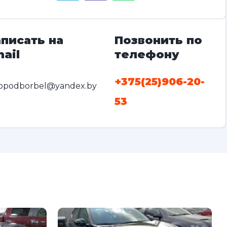
писать на
Позвонить по
ail
телефону
+375(25)906-20-
opodborbel@yandex.by
53