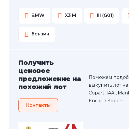
BMW
X3 M
III (G01)
бензин
Получить
ценовое
Поможем подоб
предложение на
выкупить лот на
похожий лот
Copart, IAAI, Ma
Encar в Корее.
Контакты