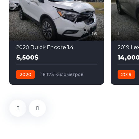
16
2020 Buick Encore 1.4
2019 Le
5,500$
14,00
2020
18,173 километров
2019
автомат
бензин
Полный
автомат