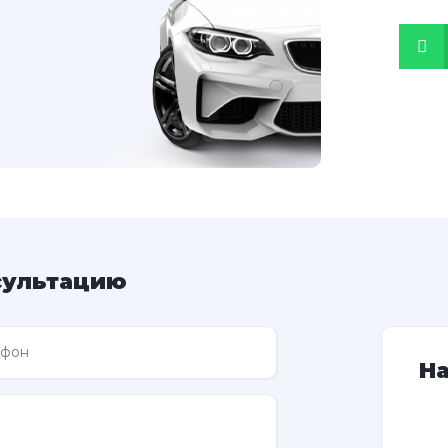
сультацию
Н