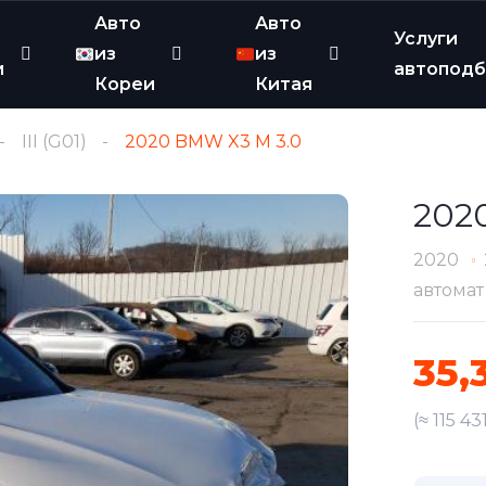
Авто
Авто
Услуги
из
из
и
автопод
Кореи
Китая
III (G01)
2020 BMW X3 M 3.0
202
2020
автомат
35,
(≈ 115 4