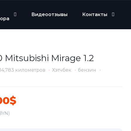
Видеоотзывы
Контакты
бора
 Mitsubishi Mirage 1.2
14,783 километров
Хэтчбек
бензин
00$
 BYN)