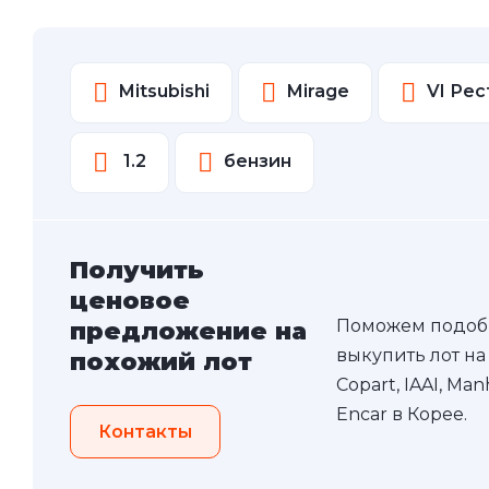
Mitsubishi
Mirage
VI Ре
1.2
бензин
Получить
ценовое
Поможем подоб
предложение на
выкупить лот на
похожий лот
Copart, IAAI, Ma
Encar в Корее.
Контакты