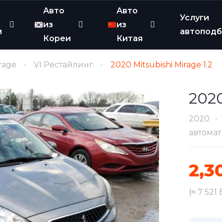
Авто
Авто
Услуги
из
из
и
автопод
Кореи
Китая
rage
VI Рестайлинг
2020 Mitsubishi Mirage 1.2
2020
2020
автомат
2,3
(≈ 7 521