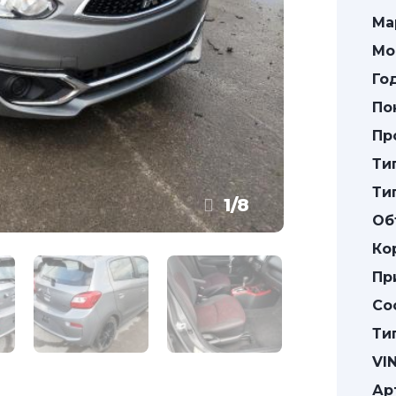
Ма
Мо
Го
По
Пр
Ти
Ти
1
/
8
Об
Ко
Пр
Со
Ти
VIN
Ар