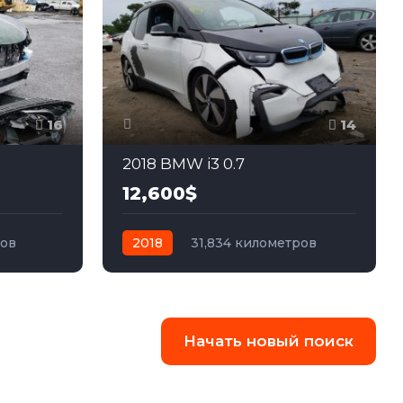
16
14
2018 BMW i3 0.7
12,600$
ров
2018
31,834 километров
ный
автомат
электро
Задний
Начать новый поиск