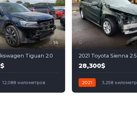
14
lkswagen Tiguan 2.0
2021 Toyota Sienna 2.5
0$
28,300$
12,088 километров
2021
3,258 километ
бензин
Полный
автомат
гибрид
Пол