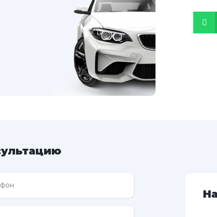
сультацию
Н