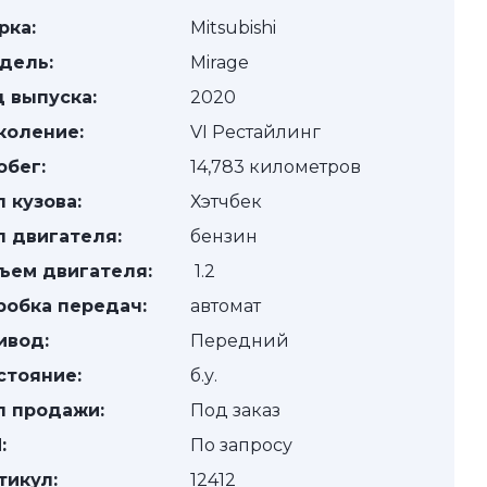
рка:
Mitsubishi
дель:
Mirage
д выпуска:
2020
коление:
VI Рестайлинг
обег:
14,783 километров
п кузова:
Хэтчбек
п двигателя:
бензин
ъем двигателя:
1.2
робка передач:
автомат
ивод:
Передний
стояние:
б.у.
п продажи:
Под заказ
:
По запросу
тикул:
12412