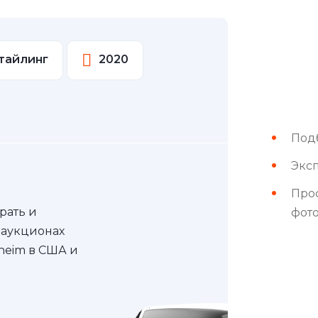
стайлинг
2020
Под
Эксп
Про
рать и
фот
 аукционах
nheim в США и