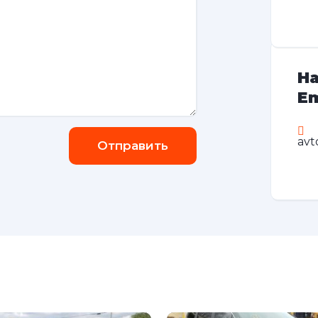
На
Em
avt
Отправить