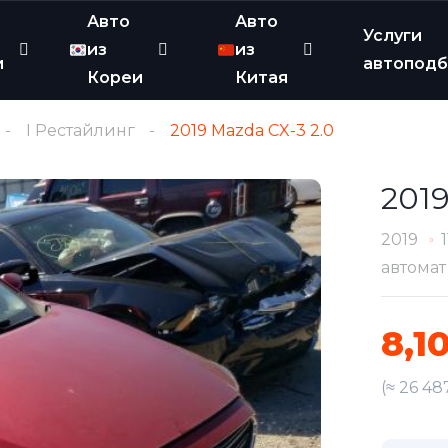
Авто
Авто
Услуги
из
из
и
автопод
Кореи
Китая
I Рестайлинг
2019 Mazda CX-3 2.0
2019
2019
автомат
8,1
(≈ 26 48