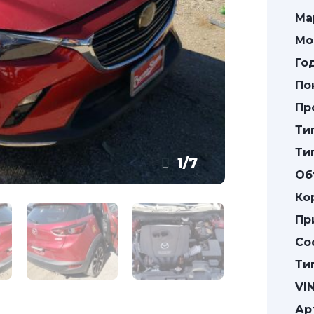
Ма
Мо
Го
По
Пр
Ти
Ти
1
/
7
Об
Ко
Пр
Со
Ти
VIN
Ар