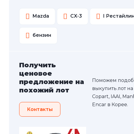
Mazda
CX-3
I Рестайли
бензин
Получить
ценовое
Поможем подоб
предложение на
выкупить лот на
похожий лот
Copart, IAAI, Ma
Encar в Корее.
Контакты