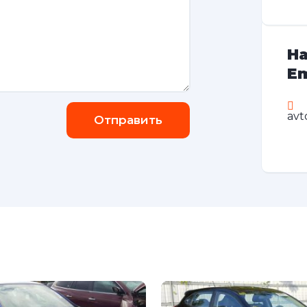
На
Em
avt
Отправить