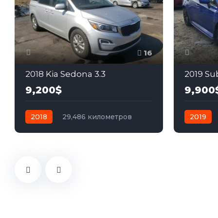
16
2018 Kia Sedona 3.3
2019 Su
9,200$
9,900
2018
29,486 километров
2019
автомат
бензин
Передний
механик