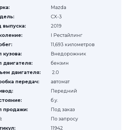
рка:
Mazda
дель:
CX-3
д выпуска:
2019
коление:
I Рестайлинг
обег:
11,693 километров
п кузова:
Внедорожник
п двигателя:
бензин
ъем двигателя:
2.0
робка передач:
автомат
ивод:
Передний
стояние:
б.у.
п продажи:
Под заказ
:
По запросу
тикул:
11942