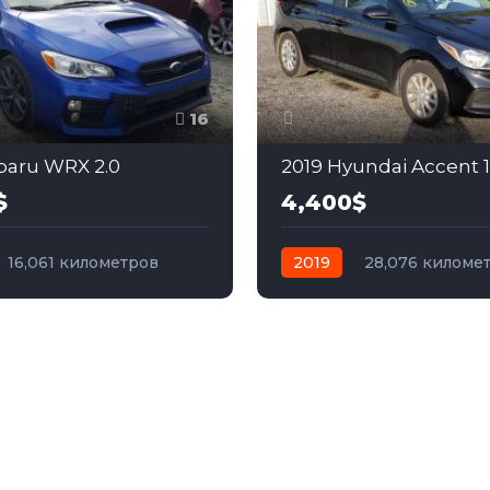
16
baru WRX 2.0
2019 Hyundai Accent 1
$
4,400$
16,061 километров
2019
28,076 киломе
а
бензин
Полный
автомат
бензин
Пер