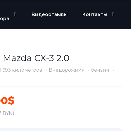
Видеоотзывы
Контакты
бора
 Mazda CX-3 2.0
11,693 километров
Внедорожник
бензин
00$
7 BYN)