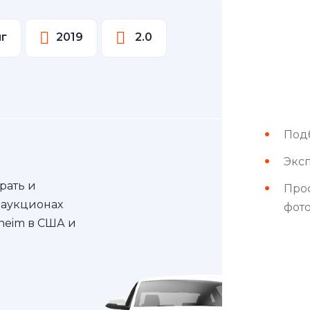
нг
2019
2.0
Под
Эксп
рать и
Про
 аукционах
фот
nheim в США и