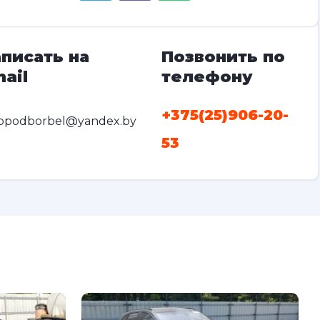
писать на
Позвонить по
ail
телефону
+375(25)906-20-
opodborbel@yandex.by
53