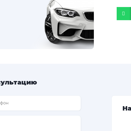
сультацию
Н