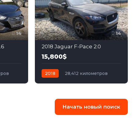
14
14
.6
2018 Jaguar F-Pace 2.0
15,800$
тров
2018
28,412 километров
едний
автомат
дизель
Полный
Начать новый поиск