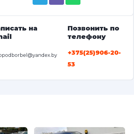
писать на
Позвонить по
ail
телефону
+375(25)906-20-
opodborbel@yandex.by
53