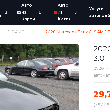
Авто
Авто
Услуги
из
из
и
автопод
Кореи
Китая
CLS AMG
III
2020 Mercedes-Benz CLS AMG 3
202
3.0
2020
автомат
29,
(≈ 97 11