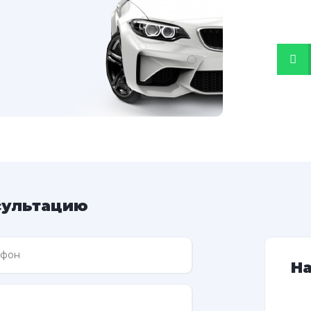
сультацию
Н