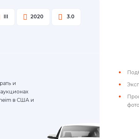
III
2020
3.0
Под
рать и
Эксп
 аукционах
Про
nheim в США и
фот