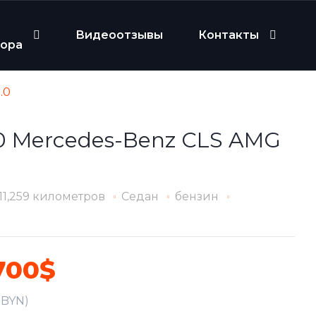
Видеоотзывы
Контакты
бора
.0
0 Mercedes-Benz CLS AMG
11,259 километров
Седан
бензин
700$
9 BYN)