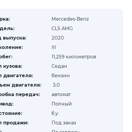
рка:
Mercedes-Benz
дель:
CLS AMG
д выпуска:
2020
коление:
III
обег:
11,259 километров
п кузова:
Седан
п двигателя:
бензин
ъем двигателя:
3.0
робка передач:
автомат
ивод:
Полный
стояние:
б.у.
п продажи:
Под заказ