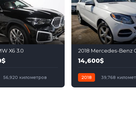
14
W X6 3.0
2018 Mercedes-Benz G
0$
14,600$
56,920 километров
2018
39,768 киломе
бензин
Полный
автомат
бензин
Пол