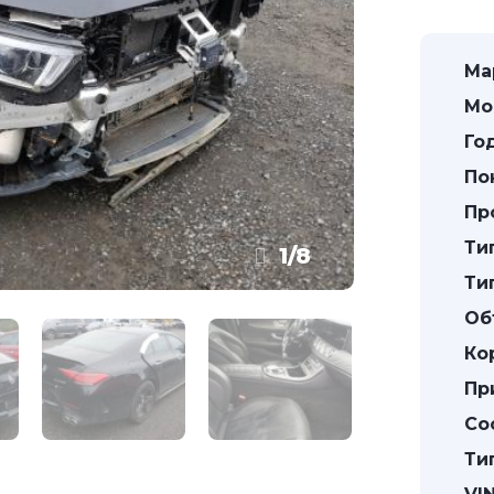
Ма
Мо
Го
По
Пр
Ти
1
/
8
Ти
Об
Ко
Пр
Со
Ти