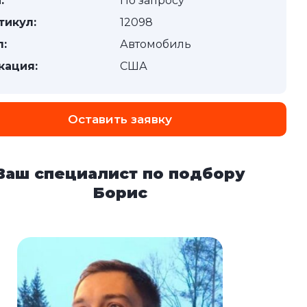
:
По запросу
тикул:
12098
п:
Автомобиль
кация:
США
Оставить заявку
Ваш специалист по подбору
Борис