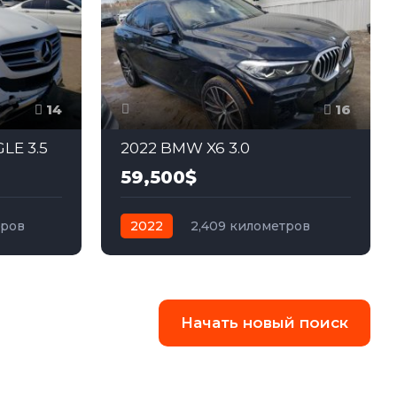
14
16
LE 3.5
2022 BMW X6 3.0
59,500$
тров
2022
2,409 километров
ный
автомат
бензин
Полный
Начать новый поиск