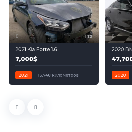
12
2021 Kia Forte 1.6
2020 BM
7,000$
47,70
2021
13,748 километров
2020
автомат
бензин
Передний
автомат