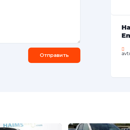
На
Em
avt
Отправить