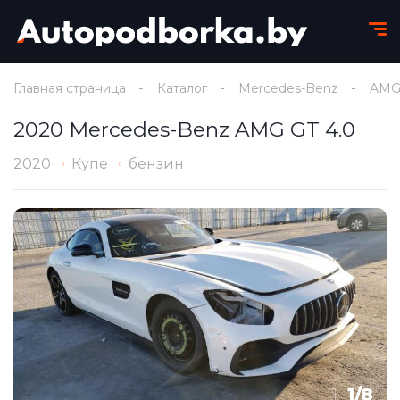
Главная страница
Каталог
Mercedes-Benz
AMG
2020 Mercedes-Benz AMG GT 4.0
2020
Купе
бензин
1
/
8