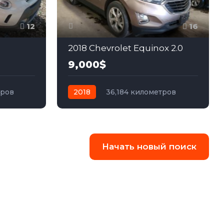
12
16
2018 Chevrolet Equinox 2.0
9,000$
тров
2018
36,184 километров
едний
автомат
бензин
Передний
Начать новый поиск