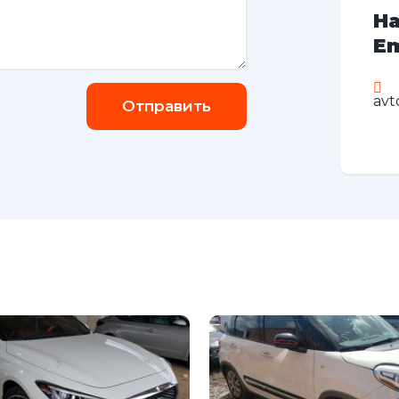
На
Em
avt
Отправить