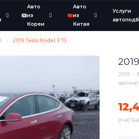
Авто
Авто
Услуги
из
из
и
автопод
Кореи
Китая
3
2019 Tesla Model 3 75
2019
2019
автомат
12,
(≈ 40 54