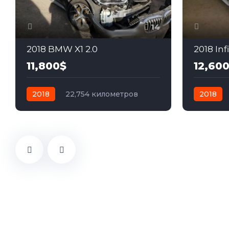
14
2018 BMW X1 2.0
2018 Inf
11,800$
12,60
2018
22,754 километров
2018
автомат
бензин
Полный
автомат