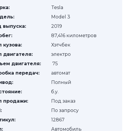
рка:
Tesla
дель:
Model 3
д выпуска:
2019
обег:
87,416 километров
п кузова:
Хэтчбек
п двигателя:
электро
ъем двигателя:
75
робка передач:
автомат
ивод:
Полный
стояние:
б.у.
п продажи:
Под заказ
:
По запросу
тикул:
12867
п:
Автомобиль