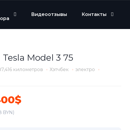
Видеоотзывы
Контакты
бора
 Tesla Model 3 75
87,416 километров
Хэтчбек
электро
400$
8 BYN)