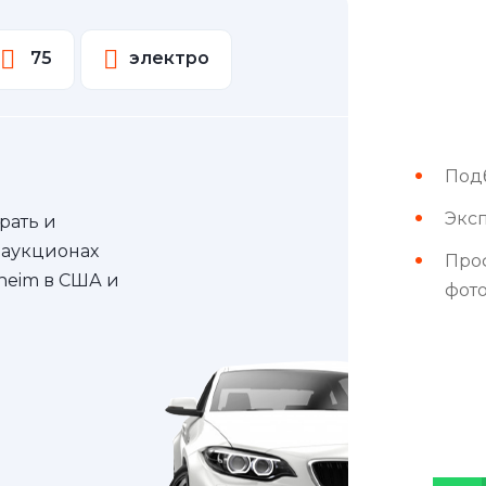
75
электро
Под
Эксп
рать и
 аукционах
Про
nheim в США и
фот