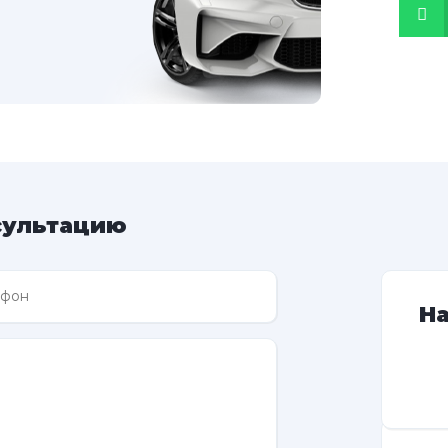
сультацию
Н