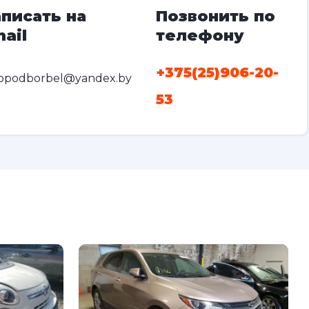
писать на
Позвонить по
ail
телефону
+375(25)906-20-
opodborbel@yandex.by
53