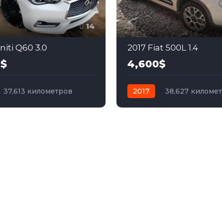
14
initi Q60 3.0
2017 Fiat 500L 1.4
0$
4,600$
37,613 километров
2017
38,627 киломе
бензин
Полный
автомат
бензин
Пер