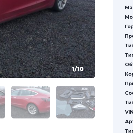
Ма
Мо
Го
Пр
Ти
Ти
Об
1
/
10
Ко
Пр
Со
Ти
VIN
Ар
Ти