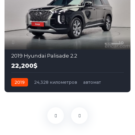
10
2019 Hyundai Palisade 2.2
22,200$
2019
24,328 километров
автомат
дизель
Полный