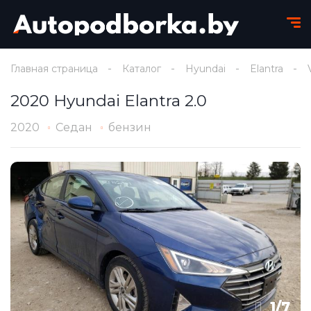
Главная страница
Каталог
Hyundai
Elantra
2020 Hyundai Elantra 2.0
2020
Седан
бензин
1
/
7