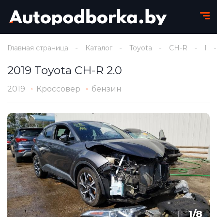
Главная страница
Каталог
Toyota
CH-R
I
2019 Toyota CH-R 2.0
2019
Кроссовер
бензин
1
/
8