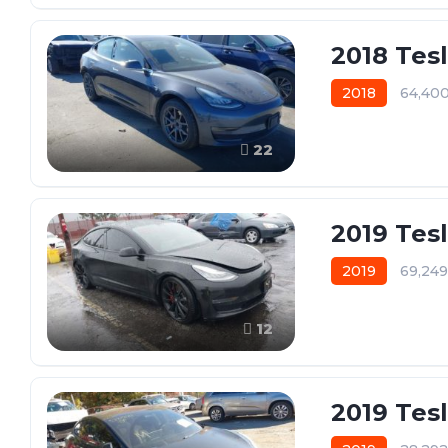
2018 Tes
2018
64,40
22
2019 Tes
2019
69,24
12
2019 Tes