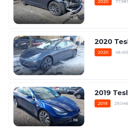
2020
77,98
18
2020 Tes
2020
48,45
16
2019 Tes
2019
29,04
16