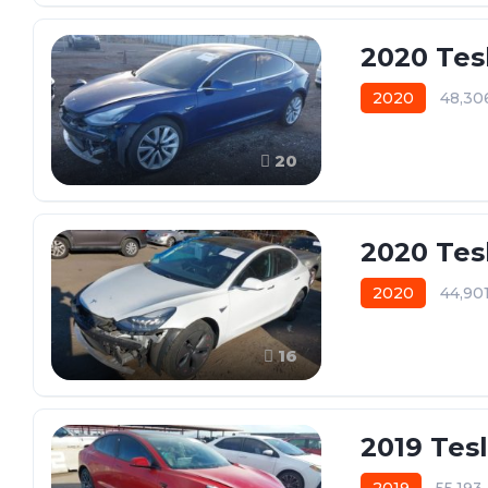
2020 Tes
2020
48,30
20
2020 Tes
2020
44,90
16
2019 Tes
2019
55,19