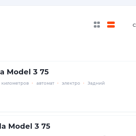
С
la Model 3 75
4 километров
автомат
электро
Задний
la Model 3 75