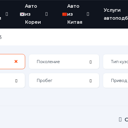
Авто
Авто
Услуги
из
из
и
автопод
Кореи
Китая
3