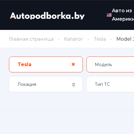
Авто из
Америк
Главная страница
Каталог
Tesla
Model 
Tesla