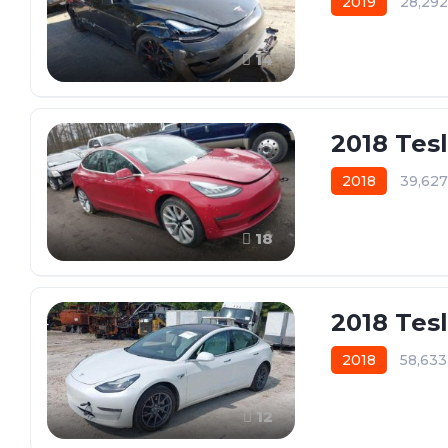
2019
28,29
14
2018 Tes
2018
39,62
18
2018 Tes
2018
58,63
12