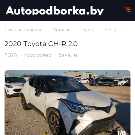
Главная страница
Каталог
Toyota
CH-R
I
2020 Toyota CH-R 2.0
2020
Кроссовер
бензин
1
/
8