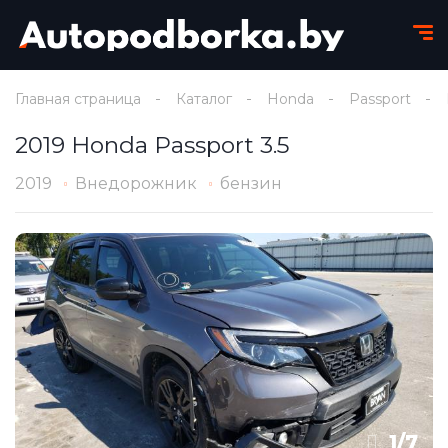
Главная страница
Каталог
Honda
Passport
2019 Honda Passport 3.5
2019
Внедорожник
бензин
1
/
7