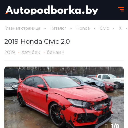
Главная страница
Каталог
Honda
Civic
X
2019 Honda Civic 2.0
2019
Хэтчбек
бензин
1
/
8