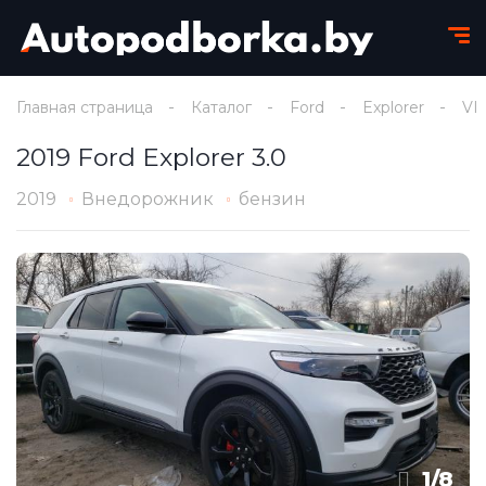
Главная страница
Каталог
Ford
Explorer
VI
2019 Ford Explorer 3.0
2019
Внедорожник
бензин
1
/
8