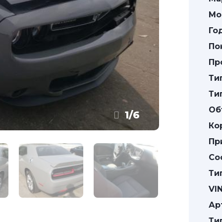
Мо
Го
По
Пр
Ти
Ти
Об
1
/
6
Ко
Пр
Со
Ти
VIN
Ар
Ти