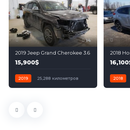
14
2019 Jeep Grand Cherokee 3.6
2018 Ho
15,900$
16,100
2019
25,288 километров
2018
автомат
бензин
Задний
автомат