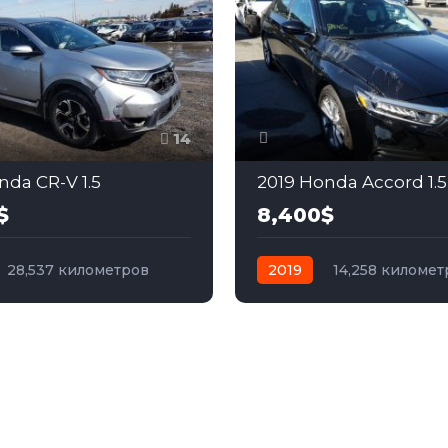
14
nda CR-V 1.5
2019 Honda Accord 1.5
$
8,400$
28,537 километров
2019
14,258 километ
бензин
Полный
автомат
бензин
Пер