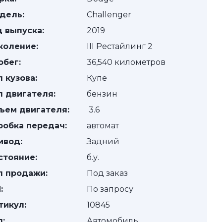
дель:
Challenger
д выпуска:
2019
коление:
III Рестайлинг 2
обег:
36,540 километров
п кузова:
Купе
п двигателя:
бензин
ъем двигателя:
3.6
робка передач:
автомат
ивод:
Задний
стояние:
б.у.
п продажи:
Под заказ
:
По запросу
тикул:
10845
п:
Автомобиль