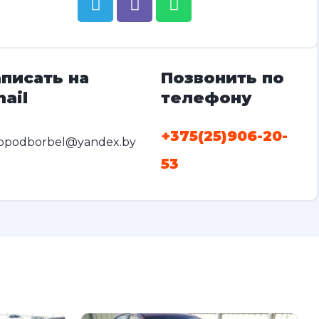
писать на
Позвонить по
ail
телефону
+375(25)906-20-
opodborbel@yandex.by
53