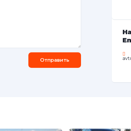
На
Em
avt
Отправить