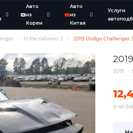
Авто
Авто
Услуги
из
из
и
автопод
Кореи
Китая
enger
III Рестайлинг 2
2019 Dodge Challenger 3
2019
2019
12,
(≈ 40 54
Ма