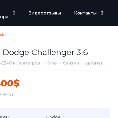
Видеоотзывы
Контакты
бора
.6
 Dodge Challenger 3.6
36,540 километров
Купе
бензин
автомат
400$
8 BYN)
рка:
Dodge