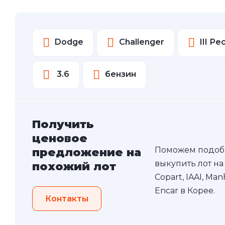
Dodge
Challenger
III Р
3.6
бензин
Получить
ценовое
Поможем подоб
предложение на
выкупить лот на
похожий лот
Copart, IAAI, Ma
Encar в Корее.
Контакты