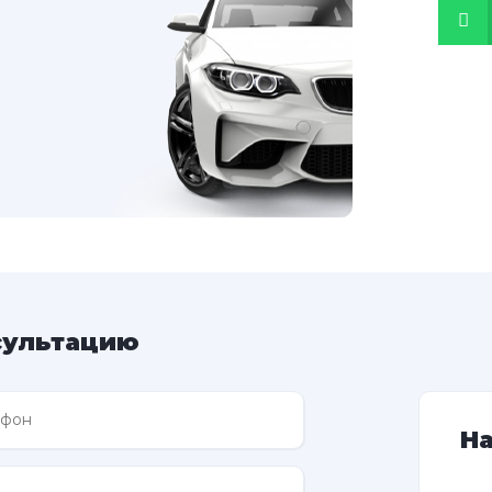
сультацию
Н