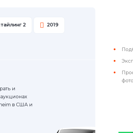
естайлинг 2
2019
Под
Эксп
Про
фот
рать и
 аукционах
nheim в США и