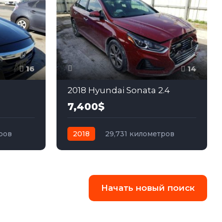
16
14
2018 Hyundai Sonata 2.4
7,400$
ров
2018
29,731 километров
едний
автомат
бензин
Передний
Начать новый поиск