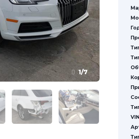
Ма
Мо
Го
Пр
Ти
Ти
Об
1
/
7
Ко
Пр
Со
Ти
VIN
Ар
Ти