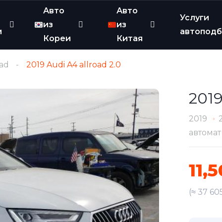
Авто
Авто
Услуги
из
из
и
автопод
Кореи
Китая
oad
2019 Audi A4 allroad 2.0
2019
2019
автомат
11,
(≈ 37 60