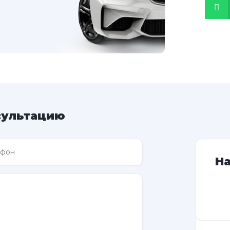
сультацию
Н