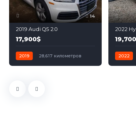
14
2019 Audi Q5 2.0
2022 Hy
17,900$
19,70
2019
28,617 километров
2022
автомат
бензин
Полный
бензин