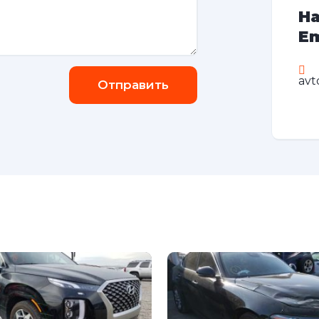
На
Em
avt
Отправить