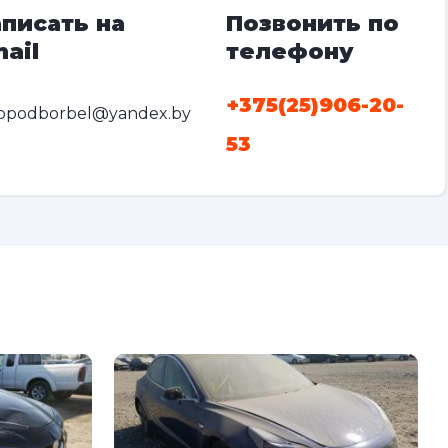
писать на
Позвонить по
ail
телефону
+375(25)906-20-
opodborbel@yandex.by
53