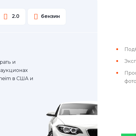
2.0
бензин
Под
Эксп
рать и
 аукционах
Про
nheim в США и
фот