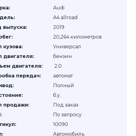
рка:
Audi
дель:
A4 allroad
д выпуска:
2019
обег:
20,264 километров
п кузова:
Универсал
п двигателя:
бензин
ъем двигателя:
2.0
робка передач:
автомат
ивод:
Полный
стояние:
б.у.
п продажи:
Под заказ
:
По запросу
тикул:
10090
п:
Автомобиль