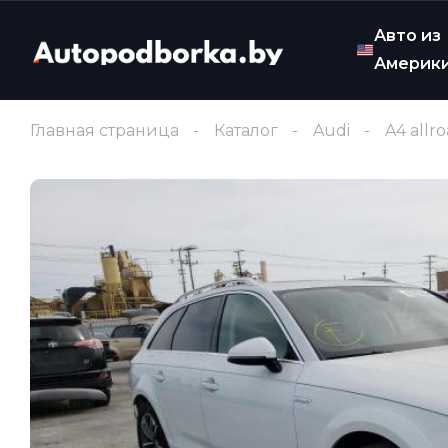
Авто из
Америк
Главная страница
Каталог
Audi
A4 allr