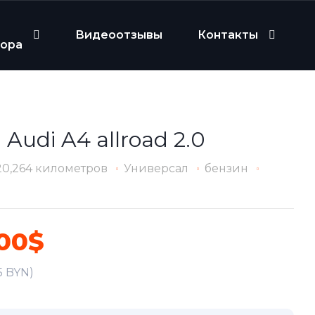
Видеоотзывы
Контакты
бора
 Audi A4 allroad 2.0
20,264 километров
Универсал
бензин
500$
5 BYN)