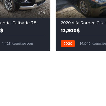
14
undai Palisade 3.8
2020 Alfa Romeo Giuli
0$
13,300$
1,425 километров
2020
14,042 киломе
Полный
автомат
бензин
Зад