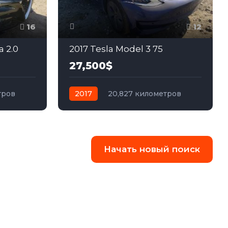
16
12
a 2.0
2017 Tesla Model 3 75
27,500$
тров
2017
20,827 километров
ний
автомат
электро
Полный
Начать новый поиск