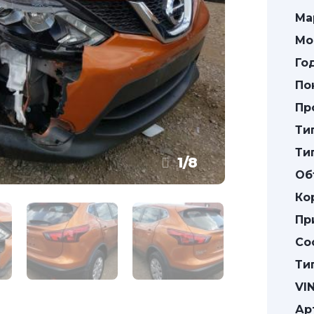
Ма
Мо
Го
По
Пр
Ти
Ти
1
/
8
Об
Ко
Пр
Со
Ти
VIN
Ар