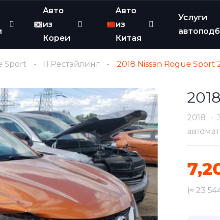
Авто
Авто
Услуги
из
из
и
автопод
Кореи
Китая
 Sport
II Рестайлинг
2018 Nissan Rogue Sport 
2018
2018
автомат
7,2
(≈ 23 54