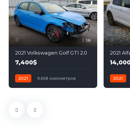
16
2021 Volkswagen Golf GTI 2.0
2021 Alf
7,400$
14,00
2021
9,658 километров
2021
автомат
бензин
Передний
автомат