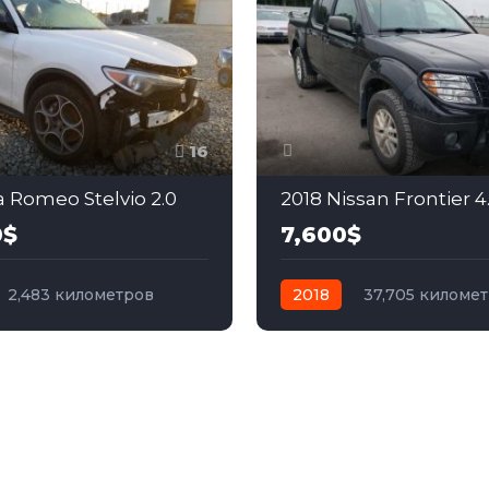
16
a Romeo Stelvio 2.0
2018 Nissan Frontier 4
0$
7,600$
2,483 километров
2018
37,705 киломе
бензин
Полный
автомат
бензин
Пол