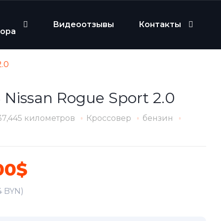
Видеоотзывы
Контакты
бора
2.0
 Nissan Rogue Sport 2.0
37,445 километров
Кроссовер
бензин
00$
4 BYN)