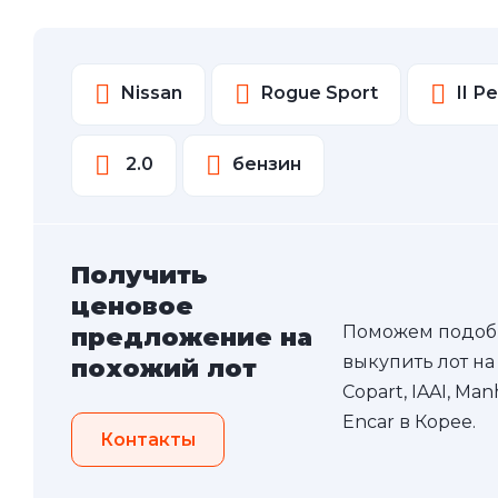
Nissan
Rogue Sport
II Р
2.0
бензин
Получить
ценовое
Поможем подоб
предложение на
выкупить лот на
похожий лот
Copart, IAAI, Ma
Encar в Корее.
Контакты