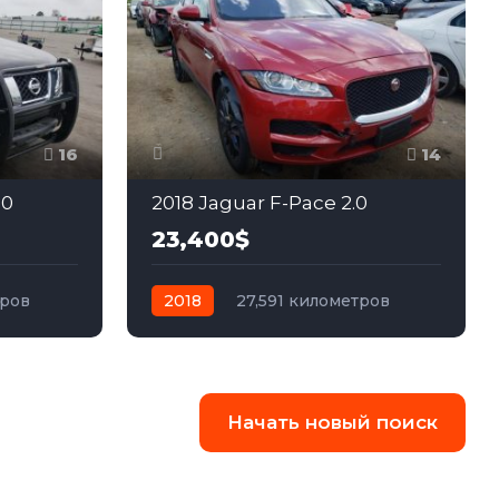
16
14
.0
2018 Jaguar F-Pace 2.0
23,400$
тров
2018
27,591 километров
ный
автомат
бензин
Полный
Начать новый поиск