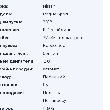
рка:
Nissan
дель:
Rogue Sport
д выпуска:
2018
коление:
II Рестайлинг
обег:
37,445 километров
п кузова:
Кроссовер
п двигателя:
бензин
ъем двигателя:
2.0
робка передач:
автомат
ивод:
Передний
стояние:
б.у.
п продажи:
Под заказ
:
По запросу
тикул:
12605