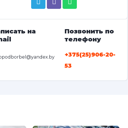
писать на
Позвонить по
ail
телефону
+375(25)906-20-
opodborbel@yandex.by
53