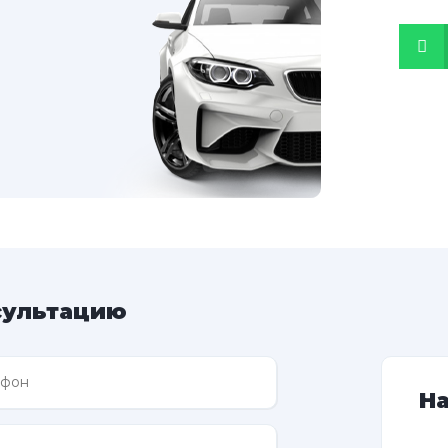
сультацию
Н