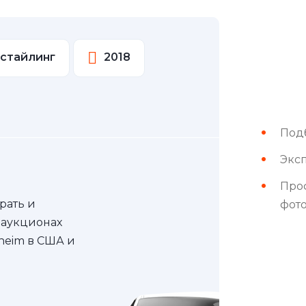
естайлинг
2018
Под
Эксп
Про
рать и
фот
 аукционах
nheim в США и