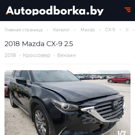
Главная страница
Каталог
Mazda
CX-9
II
2018 Mazda CX-9 2.5
2018
Кроссовер
бензин
1
/
7