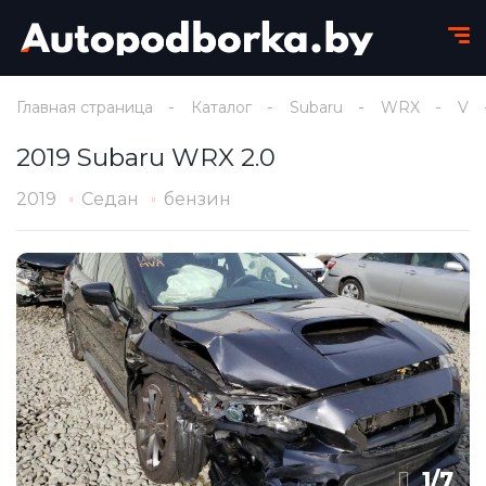
Главная страница
Каталог
Subaru
WRX
V
2019 Subaru WRX 2.0
2019
Седан
бензин
1
/
7