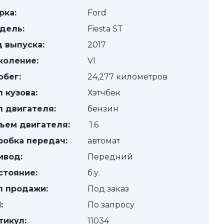
рка:
Ford
дель:
Fiesta ST
д выпуска:
2017
коление:
VI
обег:
24,277 километров
п кузова:
Хэтчбек
п двигателя:
бензин
ъем двигателя:
1.6
робка передач:
автомат
ивод:
Передний
стояние:
б.у.
п продажи:
Под заказ
:
По запросу
тикул:
11034