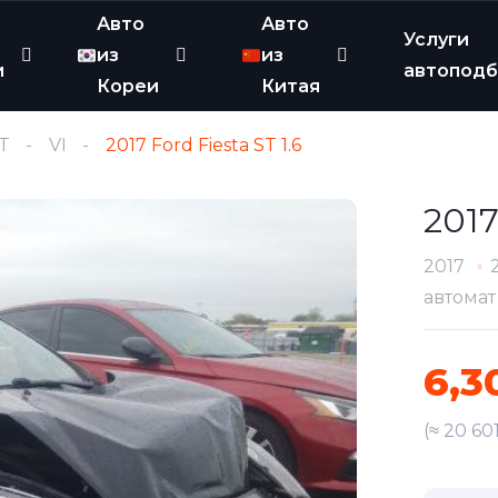
Авто
Авто
Услуги
из
из
и
автопод
Кореи
Китая
ST
VI
2017 Ford Fiesta ST 1.6
2017
2017
автомат
6,3
(≈ 20 60