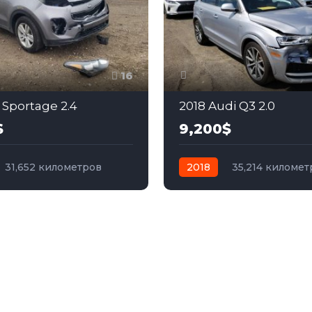
16
 Sportage 2.4
2018 Audi Q3 2.0
$
9,200$
31,652 километров
2018
35,214 километ
бензин
Передний
автомат
бензин
Пол