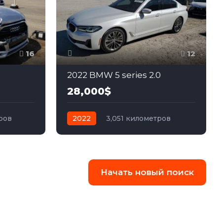
16
12
2022 BMW 5 series 2.0
28,000$
ров
2022
3,051 километров
ный
автомат
бензин
Задний
Начать новый поиск