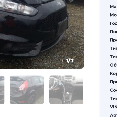
Ма
Мо
Го
По
Пр
Ти
Ти
1
/
7
Об
Ко
Пр
Со
Ти
VIN
Ар