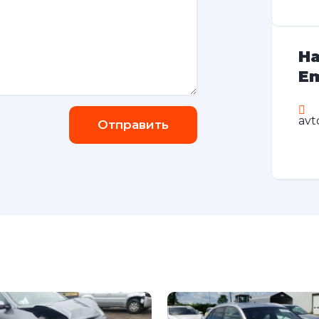
На
Em
avt
Отправить