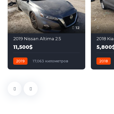
12
2019 Nissan Altima 2.5
2018 Kia
11,500$
5,800
2019
17,063 километров
2018
автомат
бензин
Передний
автомат