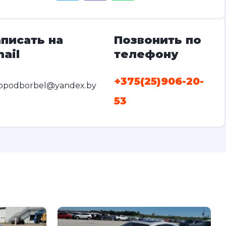
писать на
Позвонить по
ail
телефону
+375(25)906-20-
opodborbel@yandex.by
53