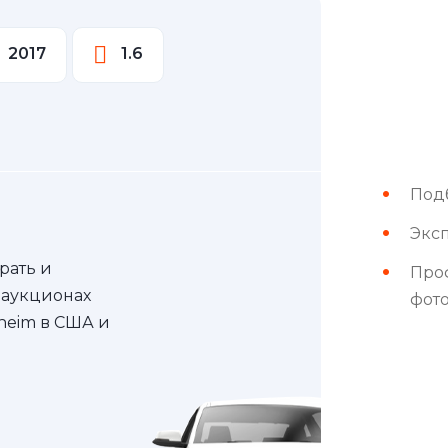
2017
1.6
Под
Эксп
рать и
Про
 аукционах
фот
nheim в США и