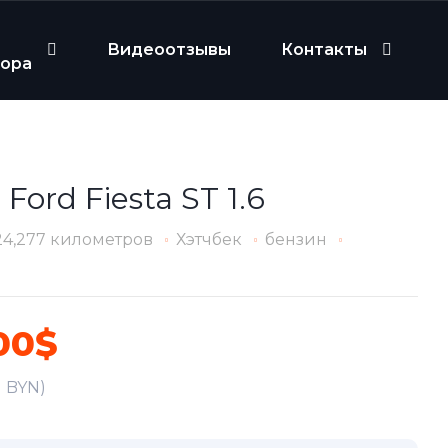
Видеоотзывы
Контакты
бора
 Ford Fiesta ST 1.6
24,277 километров
Хэтчбек
бензин
00$
1 BYN)