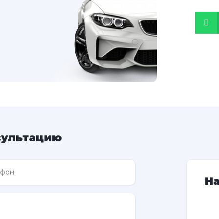
сультацию
Н