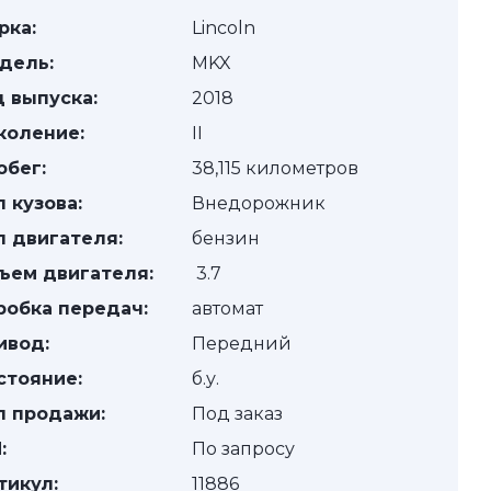
рка:
Lincoln
дель:
MKX
д выпуска:
2018
коление:
II
обег:
38,115 километров
п кузова:
Внедорожник
п двигателя:
бензин
ъем двигателя:
3.7
робка передач:
автомат
ивод:
Передний
стояние:
б.у.
п продажи:
Под заказ
:
По запросу
тикул:
11886