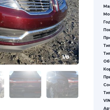
Ма
Мо
Го
По
Пр
Ти
Ти
1
/
8
Об
Ко
Пр
Со
Ти
VIN
Ар