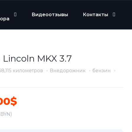
Видеоотзывы
Контакты
бора
 Lincoln MKX 3.7
38,115 километров
Внедорожник
бензин
00$
1 BYN)