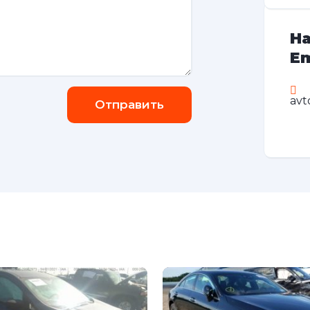
На
Em
avt
Отправить