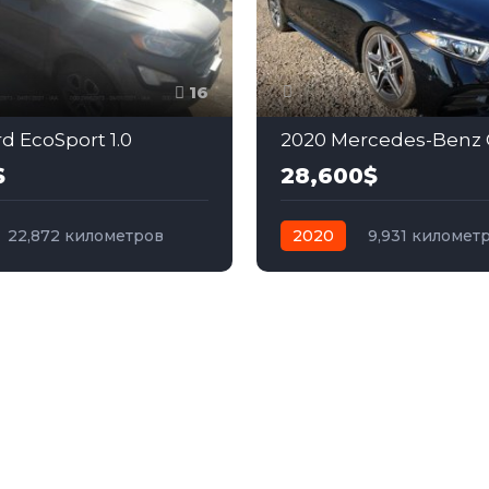
16
d EcoSport 1.0
2020 Mercedes-Benz C
$
28,600$
22,872 километров
2020
9,931 километ
бензин
Передний
автомат
бензин
Пол