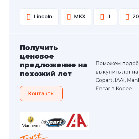
Lincoln
MKX
II
20
Получить
ценовое
Поможем подоб
предложение на
выкупить лот на
похожий лот
Copart, IAAI, Ma
Encar в Корее.
Контакты