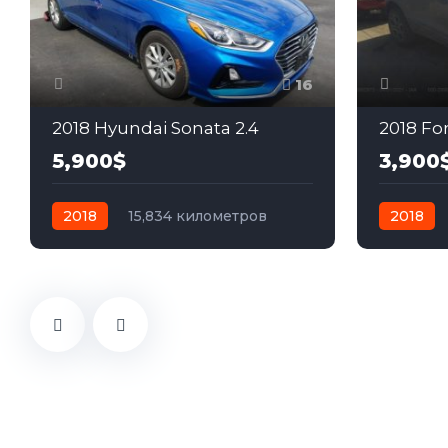
16
2018 Hyundai Sonata 2.4
2018 For
5,900$
3,900
2018
15,834 километров
2018
автомат
бензин
Передний
автомат