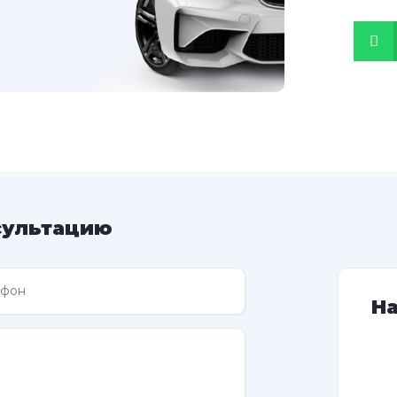
сультацию
Н