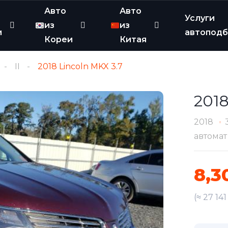
Авто
Авто
Услуги
из
из
и
автопод
Кореи
Китая
II
2018 Lincoln MKX 3.7
2018
2018
автомат
8,3
(≈ 27 14