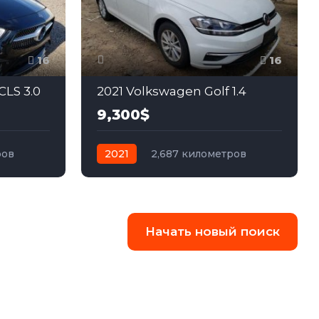
16
16
LS 3.0
2021 Volkswagen Golf 1.4
9,300$
ров
2021
2,687 километров
ный
автомат
бензин
Передний
Начать новый поиск