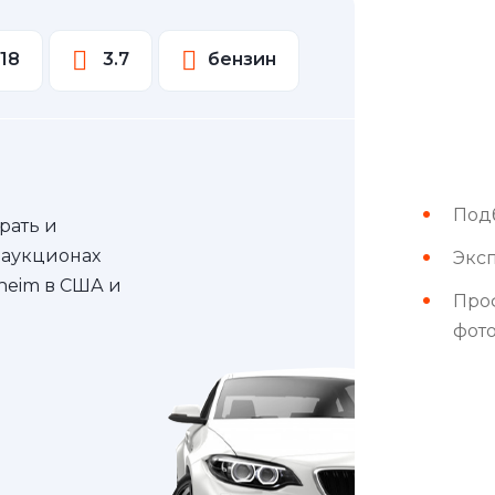
18
3.7
бензин
Под
рать и
 аукционах
Эксп
nheim в США и
Про
фот