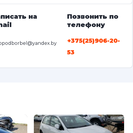
писать на
Позвонить по
ail
телефону
+375(25)906-20-
opodborbel@yandex.by
53