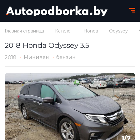
Главная страница
Каталог
Honda
Odyssey
2018 Honda Odyssey 3.5
2018
Минивен
бензин
1
/
7