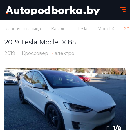
Главная страница
Каталог
Tesla
Model X
20
2019 Tesla Model X 85
2019
Кроссовер
электро
1
/
8