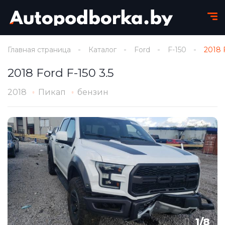
Главная страница
Каталог
Ford
F-150
2018 F
2018 Ford F-150 3.5
2018
Пикап
бензин
1
/
8