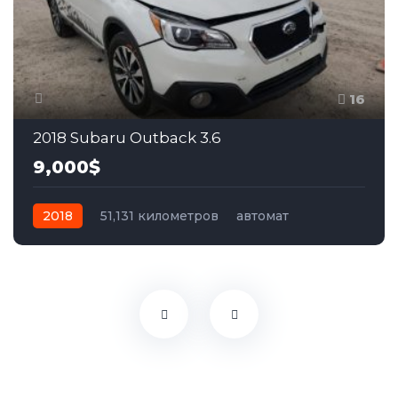
16
2018 Subaru Outback 3.6
9,000$
2018
51,131 километров
автомат
бензин
Полный