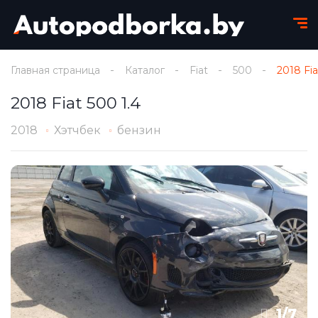
Главная страница
Каталог
Fiat
500
2018 Fia
2018 Fiat 500 1.4
2018
Хэтчбек
бензин
1
/
7