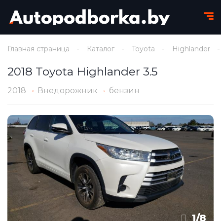
Главная страница
Каталог
Toyota
Highlander
2018 Toyota Highlander 3.5
2018
Внедорожник
бензин
1
/
8