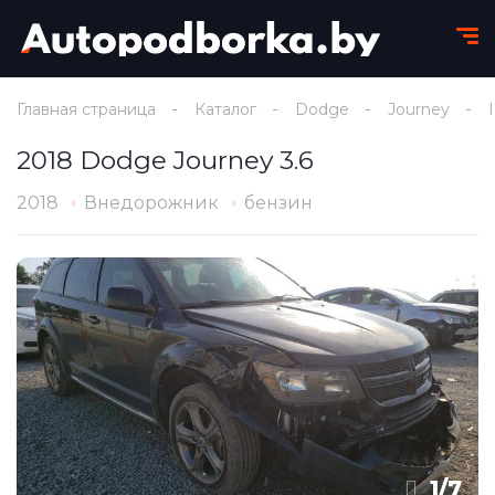
Главная страница
Каталог
Dodge
Journey
2018 Dodge Journey 3.6
2018
Внедорожник
бензин
1
/
7