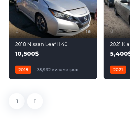
16
2018 Nissan Leaf II 40
2021 Kia
10,500$
5,400
2018
35,932 километров
2021
автомат
электро
Передний
автомат