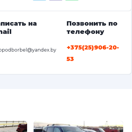
писать на
Позвонить по
ail
телефону
+375(25)906-20-
opodborbel@yandex.by
53