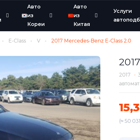
Авто
Авто
Услуги
из
из
и
автопод
Кореи
Китая
E-Class
V
2017 Mercedes-Benz E-Class 2.0
2017
2017
автомат
15,
(≈ 50 03