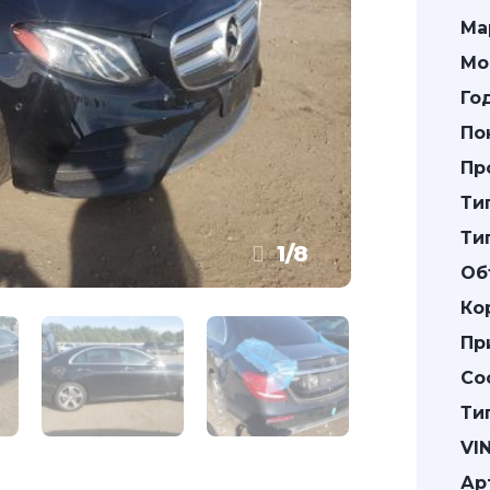
Ма
Мо
Го
По
Пр
Ти
Ти
1
/
8
Об
Ко
Пр
Со
Ти
VIN
Ар