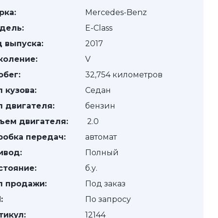
рка:
Mercedes-Benz
дель:
E-Class
д выпуска:
2017
коление:
V
обег:
32,754 километров
п кузова:
Седан
п двигателя:
бензин
ъем двигателя:
2.0
робка передач:
автомат
ивод:
Полный
стояние:
б.у.
п продажи:
Под заказ
:
По запросу
тикул:
12144