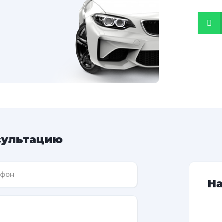
сультацию
Н