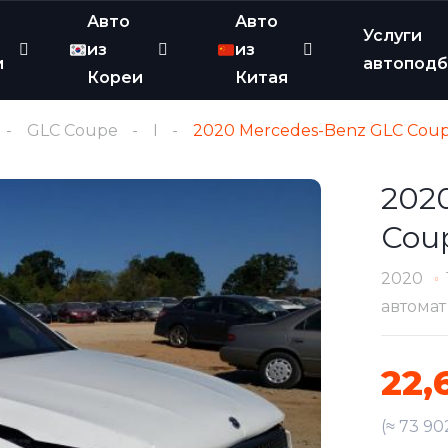
Авто
Авто
Услуги
из
из
и
автопод
Кореи
Китая
GLC Coupe
I
2020 Mercedes-Benz GLC Coup
202
Coup
2020
автомат
22,
(≈ 73 90