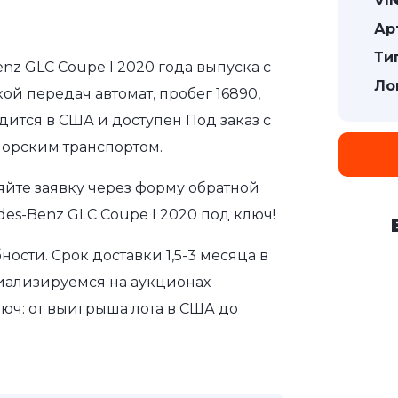
VIN
Ар
Ти
nz GLC Coupe I 2020 года выпуска с
Ло
ой передач автомат, пробег 16890,
дится в США и доступен Под заказ с
морским транспортом.
яйте заявку через форму обратной
es-Benz GLC Coupe I 2020 под ключ!
сти. Срок доставки 1,5-3 месяца в
иализируемся на аукционах
юч: от выигрыша лота в США до