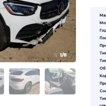
Ма
Мо
Го
По
Пр
Ти
1
/
8
Ти
Об
Ко
Пр
Со
Ти