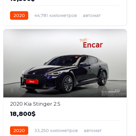
2020
44,781 километров
автомат
бензин
Передний
10
2020 Kia Stinger 2.5
18,800$
2020
33,250 километров
автомат