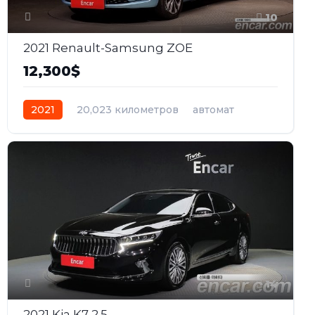
10
2021 Renault-Samsung ZOE
12,300$
2021
20,023 километров
автомат
электро
Передний
14
2021 Kia K7 2.5