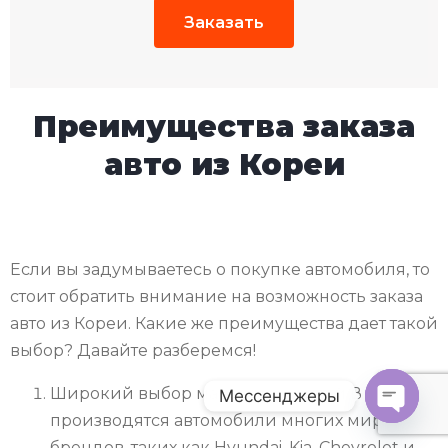
Заказать
Преимущества заказа
авто из Кореи
Если вы задумываетесь о покупке автомобиля, то
стоит обратить внимание на возможность заказа
авто из Кореи. Какие же преимущества дает такой
выбор? Давайте разберемся!
Широкий выбор марок и моделей В Корее
Мессенджеры
производятся автомобили многих мировых
O
брендов, таких как Hyundai, Kia, Chevrolet и