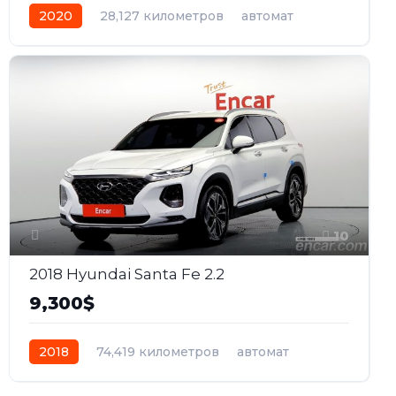
2020
28,127 километров
автомат
дизель
Задний
10
2018 Hyundai Santa Fe 2.2
9,300$
2018
74,419 километров
автомат
дизель
Передний