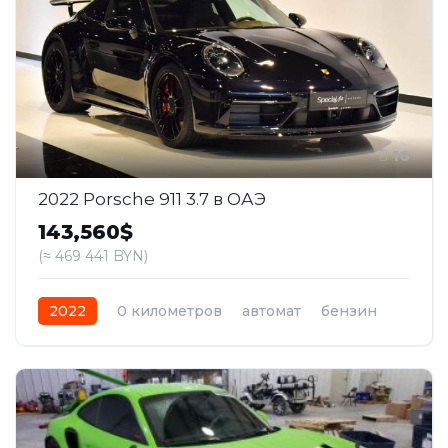
16
2022 Porsche 911 3.7 в ОАЭ
143,560$
(≈ 469 441 BYN)
2022
0 километров
автомат
бензин
Задний