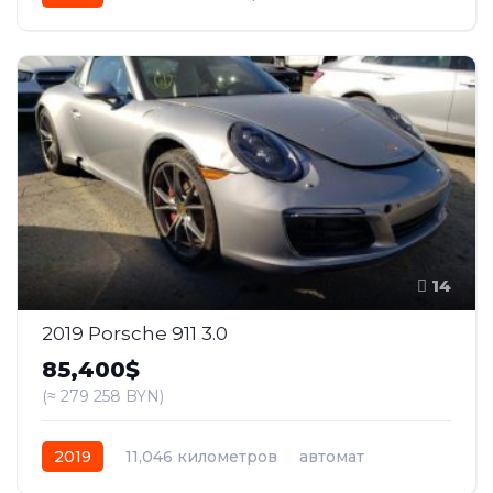
бензин
Задний
14
2019 Porsche 911 3.0
85,400$
(≈ 279 258 BYN)
2019
11,046 километров
автомат
бензин
Полный