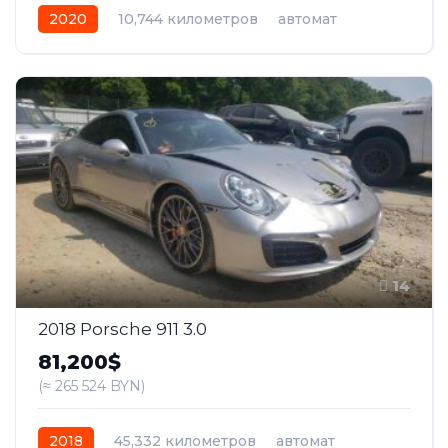
2020
10,744 километров
автомат
бензин
Полный
14
2018 Porsche 911 3.0
81,200$
(≈ 265 524 BYN)
2018
45,332 километров
автомат