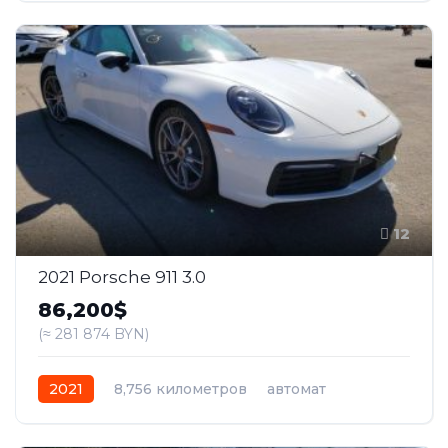
12
2021 Porsche 911 3.0
86,200$
(≈ 281 874 BYN)
2021
8,756 километров
автомат
бензин
Задний