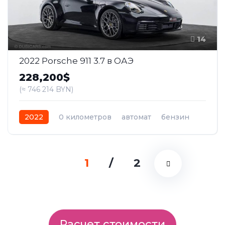
14
2022 Porsche 911 3.7 в ОАЭ
228,200$
(≈ 746 214 BYN)
2022
0 километров
автомат
бензин
Полный
1
/
2
Расчет стоимости