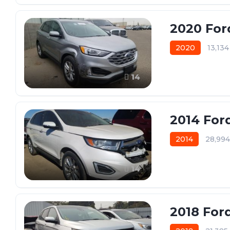
2020 For
2020
13,13
14
2014 For
2014
28,99
14
2018 For