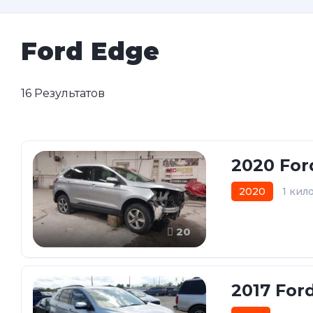
Ford Edge
16 Результатов
2020 For
2020
1 кил
20
2017 For