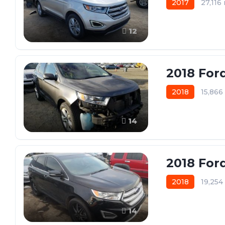
2017
27,116
12
2018 For
2018
15,86
14
2018 For
2018
19,25
14