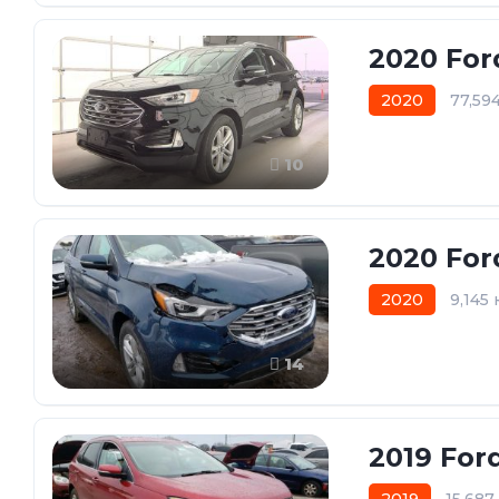
2020 For
2020
77,59
10
2020 For
2020
9,145
14
2019 For
2019
15,68