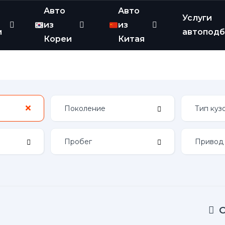
Авто
Авто
Услуги
из
из
и
автопод
Кореи
Китая