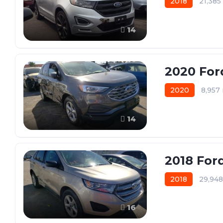
2018
21,38
14
2020 For
2020
8,957
14
2018 For
2018
29,94
16