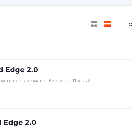
С
d Edge 2.0
ометров
автомат
бензин
Полный
d Edge 2.0