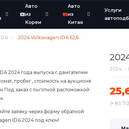
Авто
Авто
Услуги
из
из
и
автопод
Кореи
Китая
ID.6
2024 Volkswagen ID.6 62,6
2024
2024
ID.6 2024 года выпуска с двигателем
омат, пробег , стоимость на аукционе
25,
ен Под заказ с льготной растоможкой
м.
(≈ 83 71
яйте заявку через форму обратной
gen ID.6 2024 под ключ!
Ма