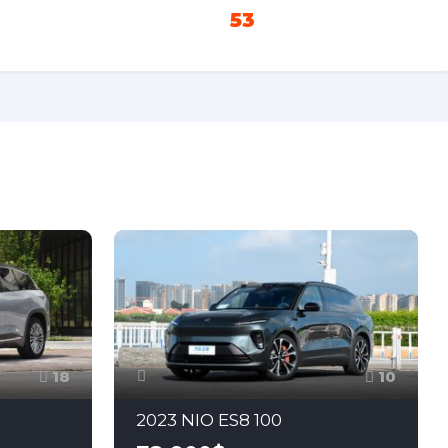
53
18
10
2023 NIO ES8 100