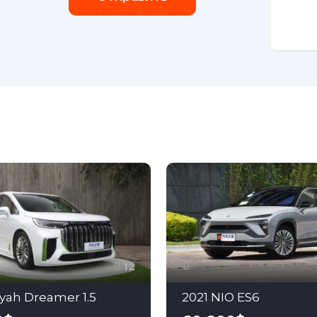
12
yah Dreamer 1.5
2021 NIO ES6