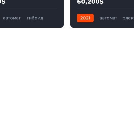
0$
60,200$
автомат
гибрид
2021
автомат
элек
Полный