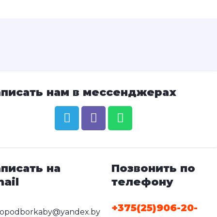
аписать нам в мессенджерах
писать на
Позвонить по
ail
телефону
+375(25)906-20-
topodborkaby@yandex.by