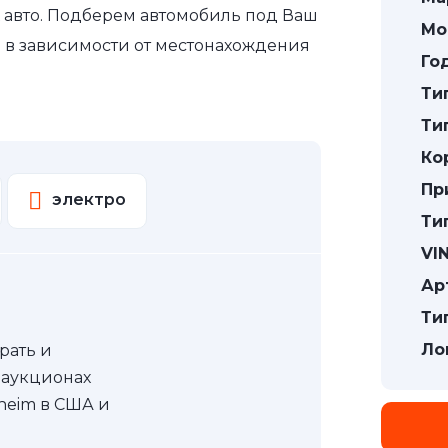
авто. Подберем автомобиль под Ваш
Мо
а в зависимости от местонахождения
Го
Ти
Ти
Ко
Пр
электро
Ти
VIN
Ар
Ти
Ло
рать и
 аукционах
nheim в США и