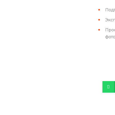
Под
Эксп
Про
фот