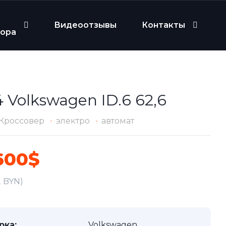
Видеоотзывы
Контакты
бора
 Volkswagen ID.6 62,6
Кроссовер
электро
автомат
600$
2 BYN)
рка:
Volkswagen