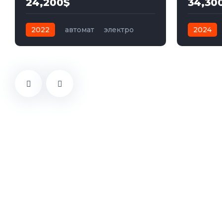
24,200$
34,30
2022
автомат
электро
2024
Передний
Полный