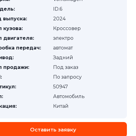
дель:
ID.6
д выпуска:
2024
п кузова:
Кроссовер
п двигателя:
электро
робка передач:
автомат
ивод:
Задний
п продажи:
Под заказ
:
По запросу
тикул:
50947
п:
Автомобиль
кация:
Китай
Оставить заявку