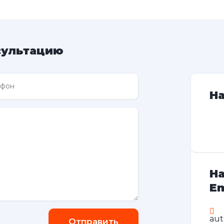
сультацию
Н
На
Em
au
Отправить