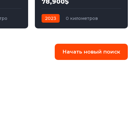
78,900$
тро
2023
0 километров
автомат
электро
Полный
Начать новый поиск