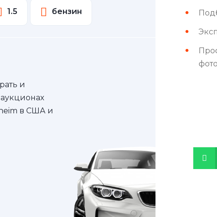
1.5
бензин
Под
Эксп
Про
фот
рать и
 аукционах
nheim в США и