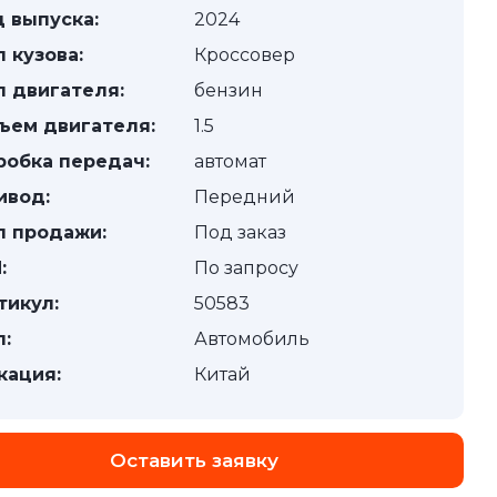
д выпуска:
2024
п кузова:
Кроссовер
п двигателя:
бензин
ъем двигателя:
1.5
робка передач:
автомат
ивод:
Передний
п продажи:
Под заказ
:
По запросу
тикул:
50583
п:
Автомобиль
кация:
Китай
Оставить заявку