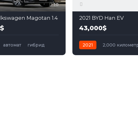
10
lkswagen Magotan 1.4
2021 BYD Han EV
0$
43,000$
автомат
гибрид
2021
2,000 километ
ий
автомат
электро
Пол