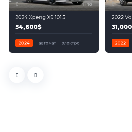
10
2024 Xpeng X9 101.5
2022 Vo
54,600$
31,00
2024
автомат
электро
2022
Полный
Передн