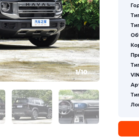
Го
Ти
Ти
Об
Ко
Пр
Ти
1
/
10
VIN
Ар
Ти
Ло