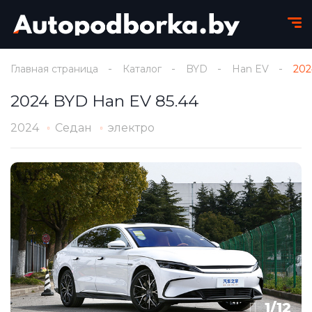
Главная страница
Каталог
BYD
Han EV
202
2024 BYD Han EV 85.44
2024
Седан
электро
1
/
12