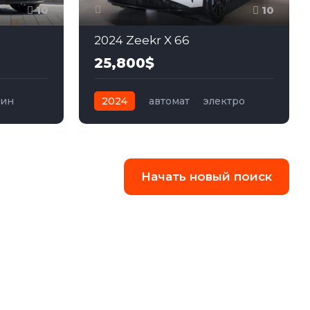
10
10
2024 Zeekr X 66
25,800$
зин
2024
автомат
электро
Задний
Начать новый поиск