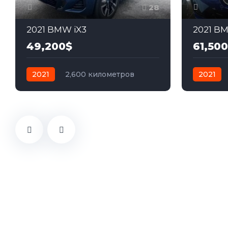
28
2021 BMW iX3
2021 BM
49,200$
61,50
2021
2,600 километров
2021
автомат
электро
Задний
автомат