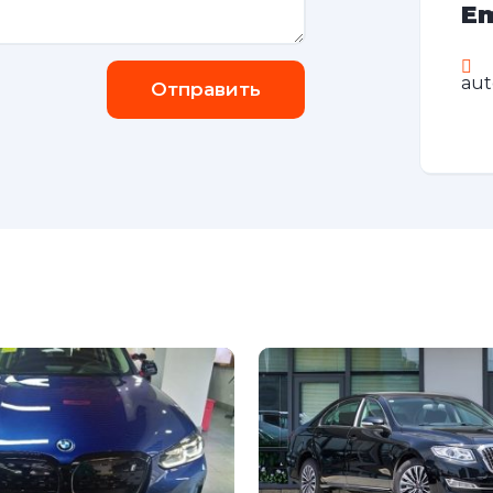
Em
au
Отправить