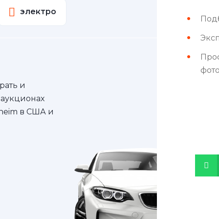
электро
Под
Эксп
Про
фот
рать и
 аукционах
nheim в США и