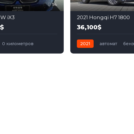
14
W iX3
2021 Hongqi H7 1800
0$
36,100$
0 километров
2021
автомат
бен
электро
Задний
Передний