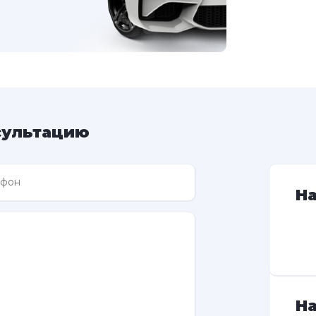
сультацию
Н
На