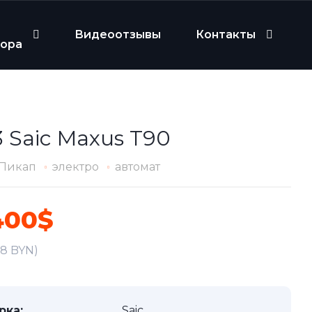
Видеоотзывы
Контакты
бора
 Saic Maxus T90
Пикап
электро
автомат
400$
78 BYN)
рка:
Saic