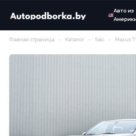
Авто из
Америк
Главная страница
Каталог
Saic
Maxus T