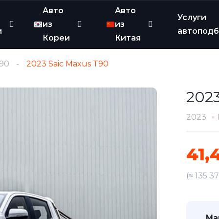
Авто
Авто
Услуги
из
из
и
автопод
Кореи
Китая
90
2023 Saic Maxus T90
2023
2023
41,
(≈ 135 3
Ма