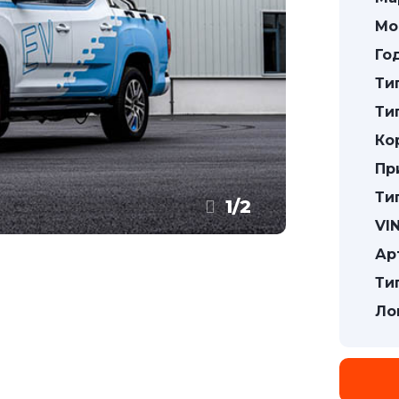
Мо
Го
Ти
Ти
Ко
Пр
Ти
1
/
2
VIN
Ар
Ти
Ло