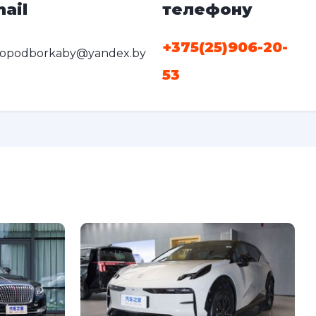
ail
телефону
+375(25)906-20-
topodborkaby@yandex.by
53