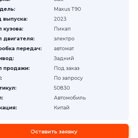
дель:
Maxus T90
д выпуска:
2023
п кузова:
Пикап
п двигателя:
электро
робка передач:
автомат
ивод:
Задний
п продажи:
Под заказ
:
По запросу
тикул:
50830
п:
Автомобиль
кация:
Китай
Оставить заявку