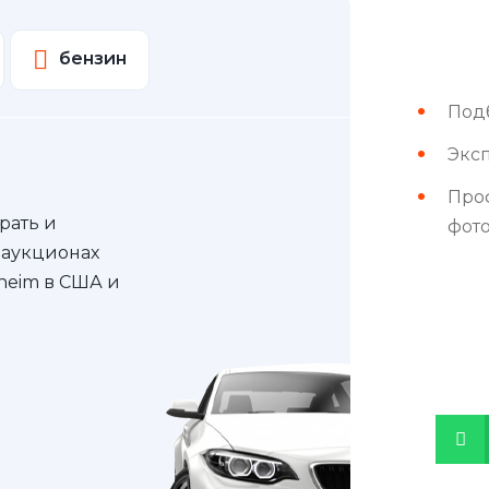
бензин
Под
Эксп
Про
рать и
фот
 аукционах
nheim в США и