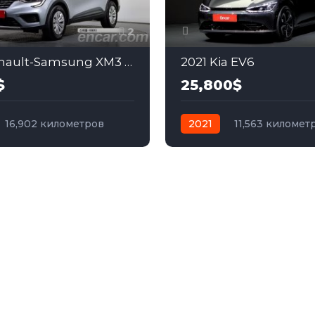
2
2019 Renault-Samsung XM3 1.3
2021 Kia EV6
$
25,800$
16,902 километров
2021
11,563 километ
бензин
Передний
автомат
электро
Пол