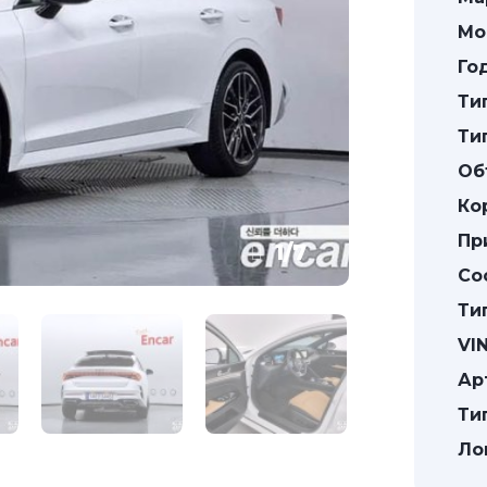
Мо
Го
Ти
Ти
Об
Ко
Пр
1
/
7
Со
Ти
VIN
Ар
Ти
Ло