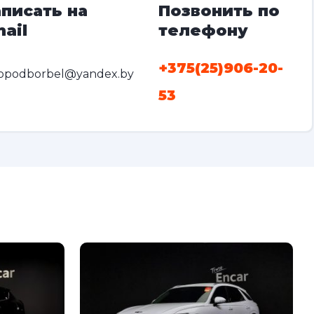
писать на
Позвонить по
ail
телефону
+375(25)906-20-
opodborbel@yandex.by
53