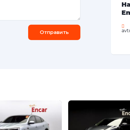
На
Em
avt
Отправить