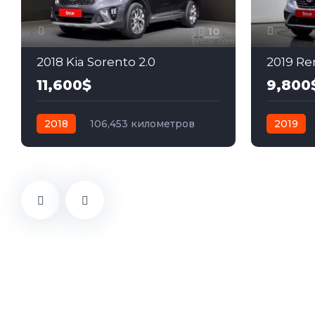
10
2018 Kia Sorento 2.0
11,600$
9,800
2018
106,453 километров
2019
автомат
дизель
Передний
автомат