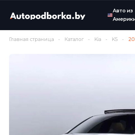
Авто из
Америк
Главная страница
Каталог
Kia
K5
20