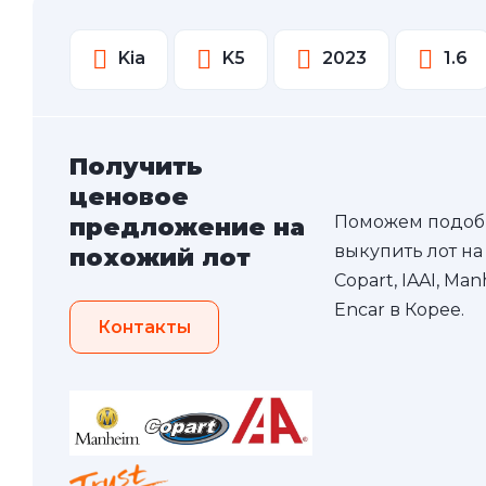
Kia
K5
2023
1.6
Получить
ценовое
Поможем подоб
предложение на
выкупить лот на
похожий лот
Copart, IAAI, Ma
Encar в Корее.
Контакты