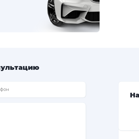
сультацию
Н