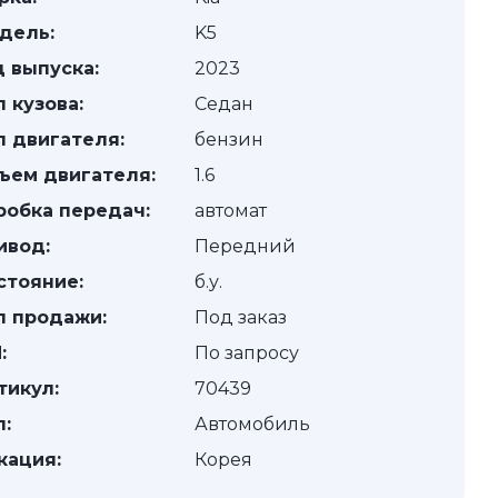
дель:
K5
д выпуска:
2023
п кузова:
Седан
п двигателя:
бензин
ъем двигателя:
1.6
робка передач:
автомат
ивод:
Передний
стояние:
б.у.
п продажи:
Под заказ
:
По запросу
тикул:
70439
п:
Автомобиль
кация:
Корея