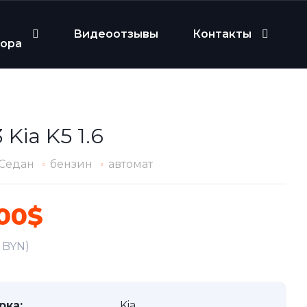
Видеоотзывы
Контакты
бора
 Kia K5 1.6
Седан
бензин
автомат
300$
1 BYN)
рка:
Kia