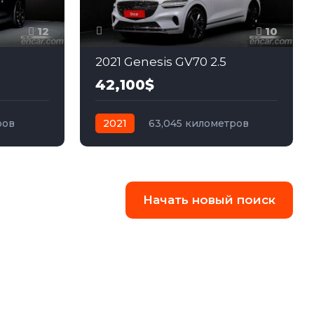
12
10
2021 Genesis GV70 2.5
42,100$
ров
2021
63,045 километров
ный
автомат
бензин
Полный
Начать новый поиск