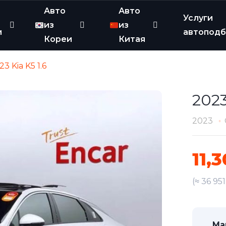
Авто
Авто
Услуги
из
из
и
автопод
Кореи
Китая
23 Kia K5 1.6
2023
2023
11,
(≈ 36 95
Ма