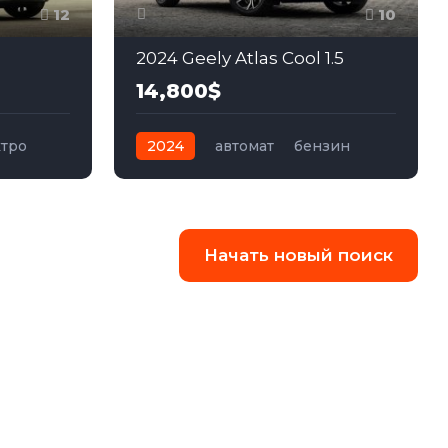
12
10
2024 Geely Atlas Cool 1.5
14,800$
ктро
2024
автомат
бензин
Передний
Начать новый поиск