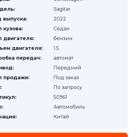
дель:
Sagitar
д выпуска:
2022
п кузова:
Седан
п двигателя:
бензин
ъем двигателя:
1.5
робка передач:
автомат
ивод:
Передний
п продажи:
Под заказ
:
По запросу
тикул:
50961
п:
Автомобиль
кация:
Китай