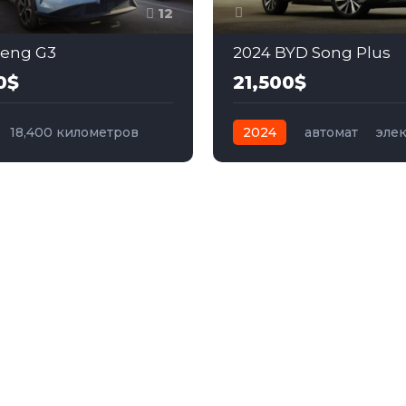
12
peng G3
2024 BYD Song Plus
0$
21,500$
18,400 километров
2024
автомат
эле
электро
Передний
Передний