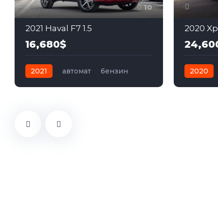
10
2021 Haval F7 1.5
2020 X
16,680$
24,60
2021
автомат
бензин
2020
Передний
автомат