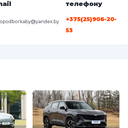
ail
телефону
+375(25)906-20-
topodborkaby@yandex.by
53