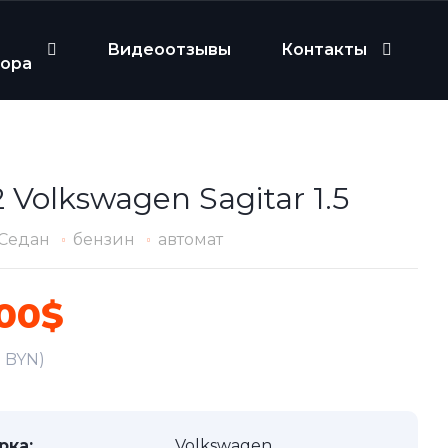
Видеоотзывы
Контакты
бора
 Volkswagen Sagitar 1.5
Седан
бензин
автомат
100$
7 BYN)
рка:
Volkswagen