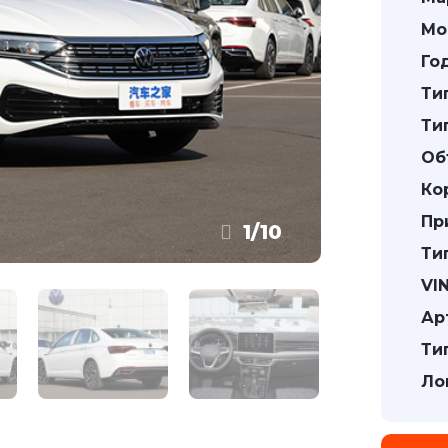
Мо
Го
Ти
Ти
Об
Ко
Пр
1
/
10
Ти
VIN
Ар
Ти
Ло