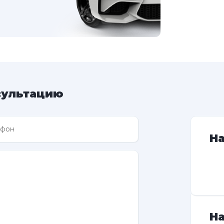
сультацию
Н
На