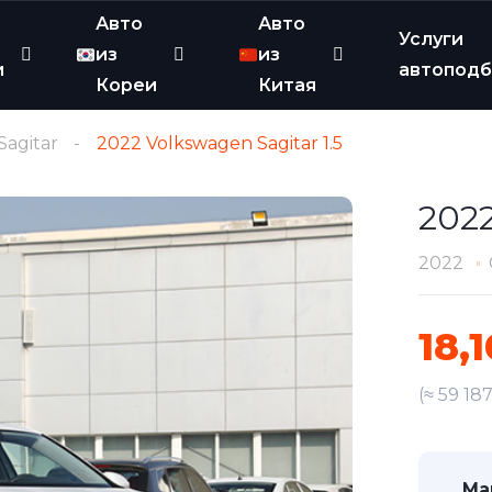
Авто
Авто
Услуги
из
из
и
автопод
Кореи
Китая
Sagitar
2022 Volkswagen Sagitar 1.5
2022
2022
18,
(≈ 59 18
Ма