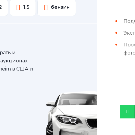
2
1.5
бензин
Под
Эксп
Про
рать и
фот
 аукционах
nheim в США и