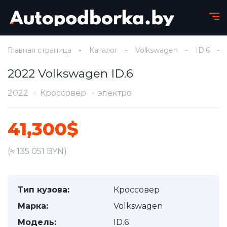
Главная страница
Каталог
Volkswagen
ID.6
2022 Volkswagen ID.6
2022
Кроссовер
электро
41,300$
(≈ 135 051 BYN)
Тип кузова:
Кроссовер
Марка:
Volkswagen
Модель:
ID.6