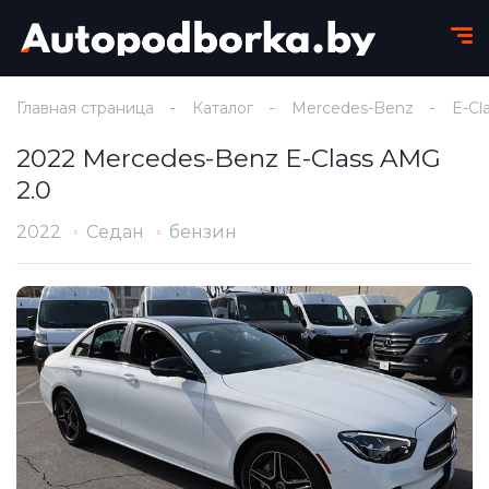
Главная страница
Каталог
Mercedes-Benz
E-Cl
2022 Mercedes-Benz E-Class AMG
2.0
2022
Седан
бензин