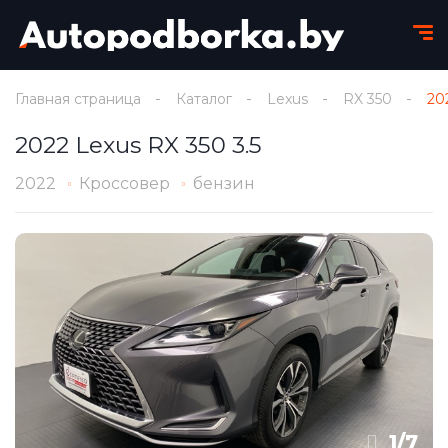
Главная страница
Каталог
Lexus
RX 350
20
2022 Lexus RX 350 3.5
2022
Кроссовер
бензин
1
/
7