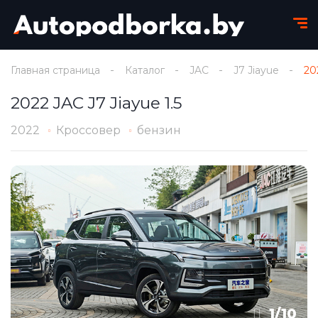
Главная страница
Каталог
JAC
J7 Jiayue
20
2022 JAC J7 Jiayue 1.5
2022
Кроссовер
бензин
1
/
10