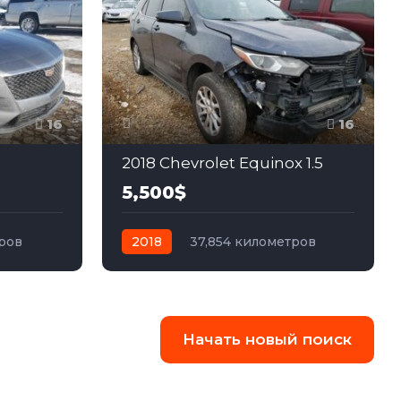
16
16
2018 Chevrolet Equinox 1.5
5,500$
тров
2018
37,854 километров
ный
автомат
бензин
Передний
Начать новый поиск