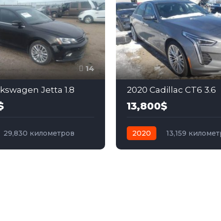
14
lkswagen Jetta 1.8
2020 Cadillac CT6 3.6
$
13,800$
29,830 километров
2020
13,159 киломе
бензин
Передний
автомат
бензин
Пол