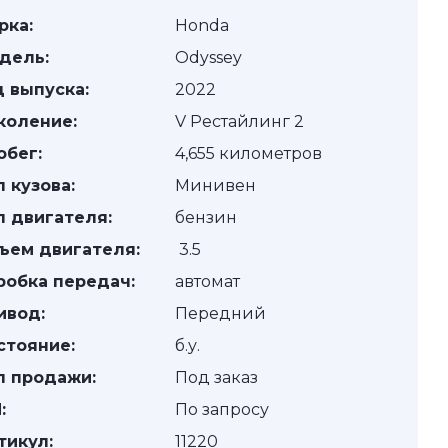
рка:
Honda
дель:
Odyssey
д выпуска:
2022
коление:
V Рестайлинг 2
обег:
4,655 километров
п кузова:
Минивен
п двигателя:
бензин
ъем двигателя:
3.5
робка передач:
автомат
ивод:
Передний
стояние:
б.у.
п продажи:
Под заказ
:
По запросу
тикул:
11220