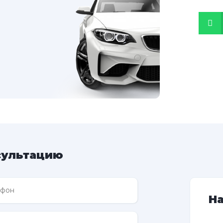
сультацию
Н