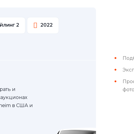
йлинг 2
2022
Под
Эксп
Про
рать и
фот
 аукционах
nheim в США и