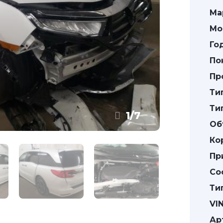
Ма
Мо
Го
По
Пр
Ти
Ти
1
/
7
Об
Ко
Пр
Со
Ти
VIN
Ар