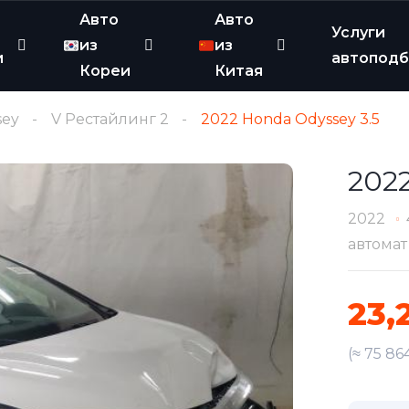
Авто
Авто
Услуги
из
из
и
автопод
Кореи
Китая
sey
V Рестайлинг 2
2022 Honda Odyssey 3.5
2022
2022
автомат
23,
(≈ 75 86