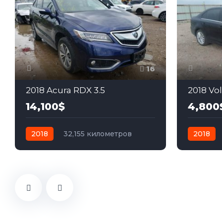
16
2018 Acura RDX 3.5
2018 Vo
14,100$
4,800
2018
32,155 километров
2018
автомат
бензин
Полный
автомат