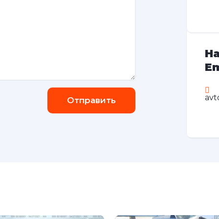
На
Em
avt
Отправить