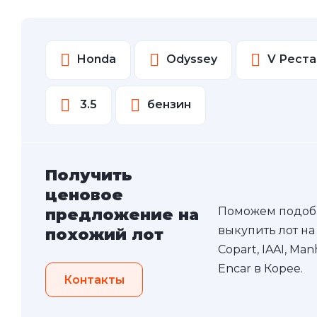
Honda
Odyssey
V Реста
3.5
бензин
Получить
ценовое
Поможем подоб
предложение на
выкупить лот на
похожий лот
Copart, IAAI, Ma
Encar в Корее.
Контакты