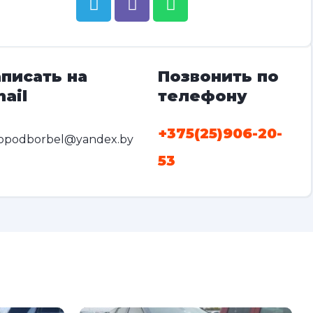
писать на
Позвонить по
ail
телефону
+375(25)906-20-
opodborbel@yandex.by
53