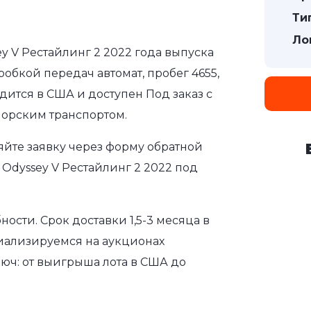
Ти
Ло
y V Рестайлинг 2 2022 года выпуска
робкой передач автомат, пробег 4655,
дится в США и доступен Под заказ с
морским транспортом.
яйте заявку через форму обратной
Odyssey V Рестайлинг 2 2022 под
сти. Срок доставки 1,5-3 месяца в
иализируемся на аукционах
юч: от выигрыша лота в США до