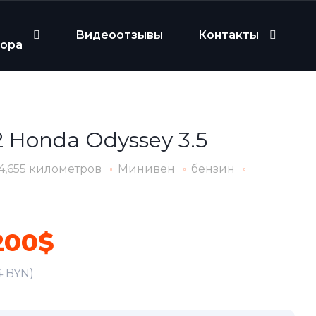
Видеоотзывы
Контакты
бора
 Honda Odyssey 3.5
4,655 километров
Минивен
бензин
200$
4 BYN)