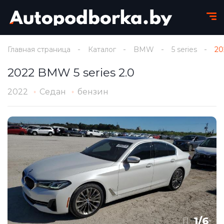
Главная страница
Каталог
BMW
5 series
20
2022 BMW 5 series 2.0
2022
Седан
бензин
1
/
6