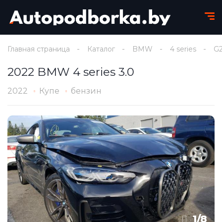
Главная страница
Каталог
BMW
4 series
G
2022 BMW 4 series 3.0
2022
Купе
бензин
1
/
8