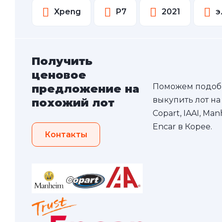
Xpeng
P7
2021
э
Получить
ценовое
Поможем подоб
предложение на
выкупить лот на
похожий лот
Copart, IAAI, Ma
Encar в Корее.
Контакты