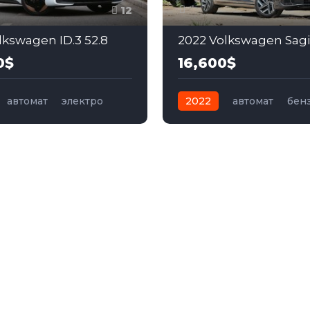
12
lkswagen ID.3 52.8
2022 Volkswagen Sagit
0$
16,600$
автомат
электро
2022
автомат
бен
ий
Передний