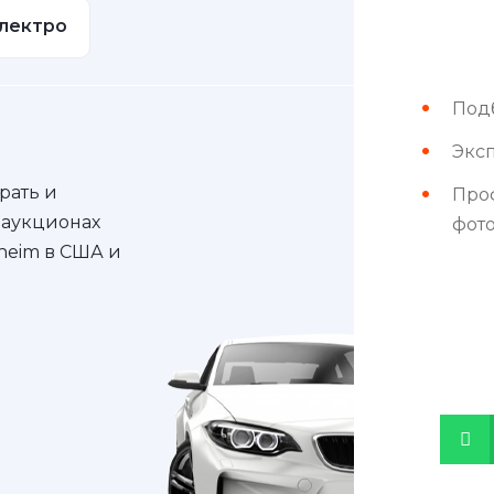
лектро
Под
Эксп
рать и
Про
 аукционах
фот
nheim в США и