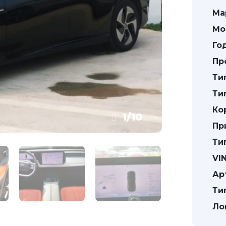
Ма
Мо
Го
Пр
Ти
Ти
Ко
1
/
10
Пр
Ти
VIN
Ар
Ти
Ло