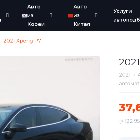
Авто
Авто
Услуги
из
из
и
автопод
Кореи
Китая
2021 Xpeng P7
202
2021
автомат
37,
(≈ 122 9