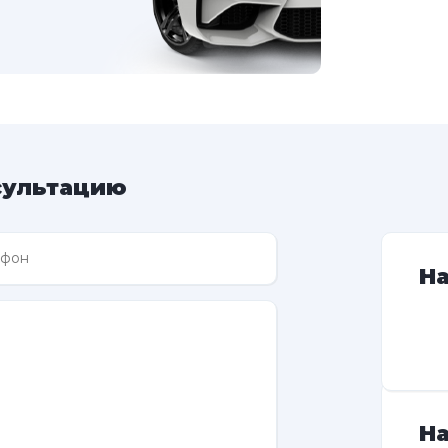
сультацию
Н
На