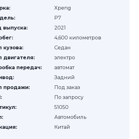
рка:
Xpeng
дель:
P7
д выпуска:
2021
обег:
4,600 километров
п кузова:
Седан
п двигателя:
электро
робка передач:
автомат
ивод:
Задний
п продажи:
Под заказ
:
По запросу
тикул:
51050
п:
Автомобиль
кация:
Китай