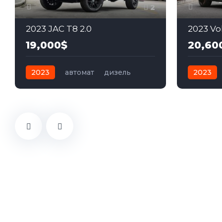
2
2023 JAC T8 2.0
2023 Vo
19,000$
20,60
2023
автомат
дизель
2023
Полный
Передн