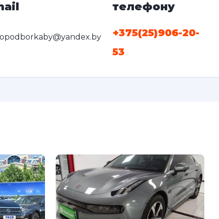
ail
телефону
+375(25)906-20-
topodborkaby@yandex.by
53