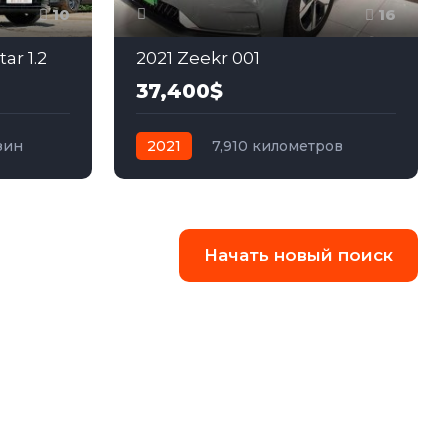
10
16
ar 1.2
2021 Zeekr 001
37,400$
зин
2021
7,910 километров
автомат
электро
Полный
Начать новый поиск