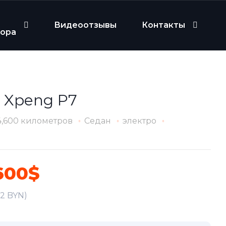
Видеоотзывы
Контакты
бора
1 Xpeng P7
4,600 километров
Седан
электро
600$
52 BYN)