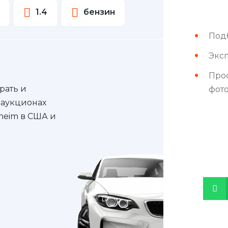
1.4
бензин
Под
Эксп
Про
рать и
фот
 аукционах
nheim в США и