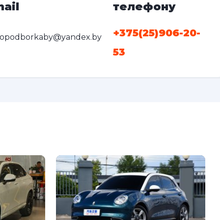
ail
телефону
+375(25)906-20-
topodborkaby@yandex.by
53