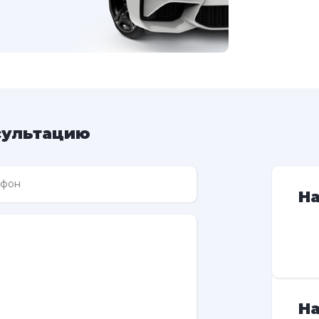
сультацию
Н
На