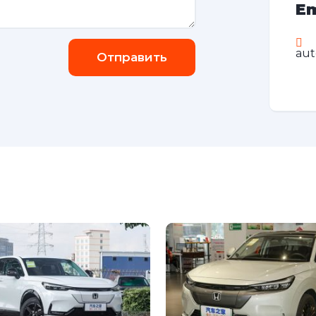
Em
au
Отправить