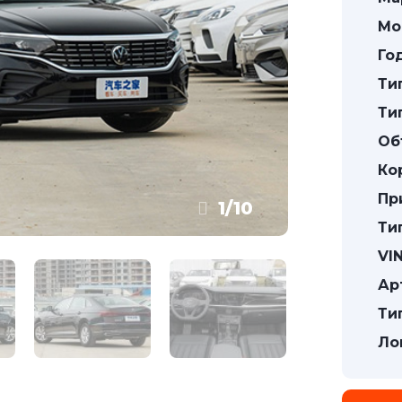
Мо
Го
Ти
Ти
Об
Ко
Пр
1
/
10
Ти
VIN
Ар
Ти
Ло