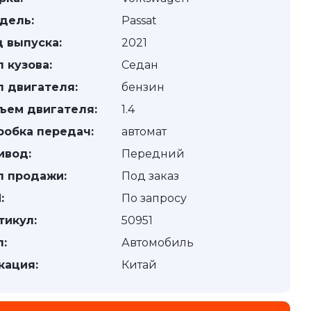
дель:
Passat
д выпуска:
2021
п кузова:
Седан
п двигателя:
бензин
ъем двигателя:
1.4
робка передач:
автомат
ивод:
Передний
п продажи:
Под заказ
:
По запросу
тикул:
50951
п:
Автомобиль
кация:
Китай