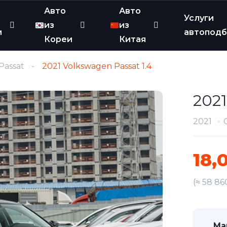
Авто
Авто
Услуги
из
из
и
автопод
Кореи
Китая
Passat
2021 Volkswagen Passat 1.4
2021
2021
18,
(≈ 58 86
Ма