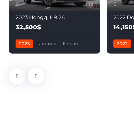
10
2023 Hongqi H9 2.0
2022 Do
32,500$
14,150
2023
автомат
бензин
2022
Передний
Передн