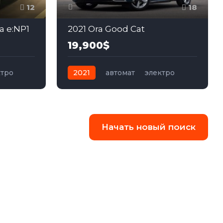
12
18
 e:NP1
2021 Ora Good Cat
19,900$
ктро
2021
автомат
электро
Передний
Начать новый поиск