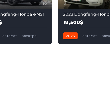
10
ngfeng-Honda e:NS1
2023 Dongfeng-Honda
$
18,500$
автомат
электро
2023
автомат
эле
ий
Передний