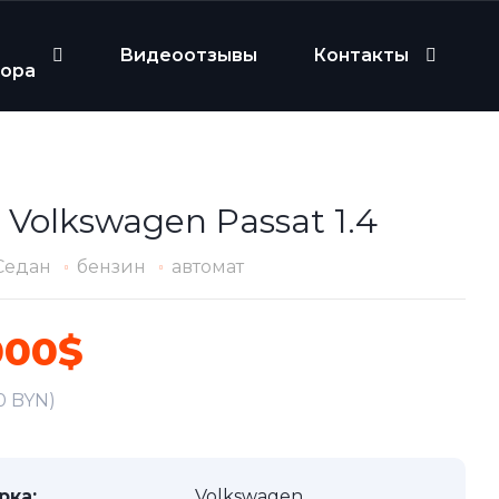
Видеоотзывы
Контакты
бора
 Volkswagen Passat 1.4
Седан
бензин
автомат
000$
0 BYN)
рка:
Volkswagen